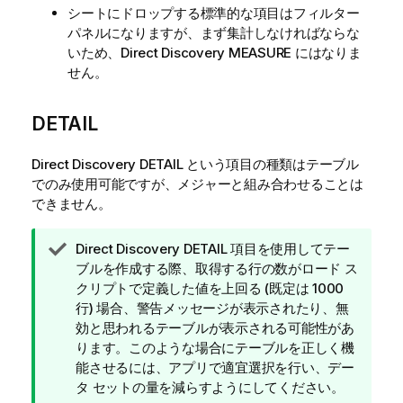
シートにドロップする標準的な項目はフィルター
パネルになりますが、まず集計しなければならな
いため、
Direct Discovery
MEASURE
にはなりま
せん。
DETAIL
Direct Discovery
DETAIL
という項目の種類はテーブル
でのみ使用可能ですが、メジャーと組み合わせることは
できません。
ヒ
Direct Discovery
DETAIL
項目を使用してテー
ン
ブルを作成する際、取得する行の数がロード ス
ト
クリプトで定義した値を上回る (既定は 1000
メ
行) 場合、警告メッセージが表示されたり、無
モ
効と思われるテーブルが表示される可能性があ
ります。このような場合にテーブルを正しく機
能させるには、アプリで適宜選択を行い、デー
タ セットの量を減らすようにしてください。