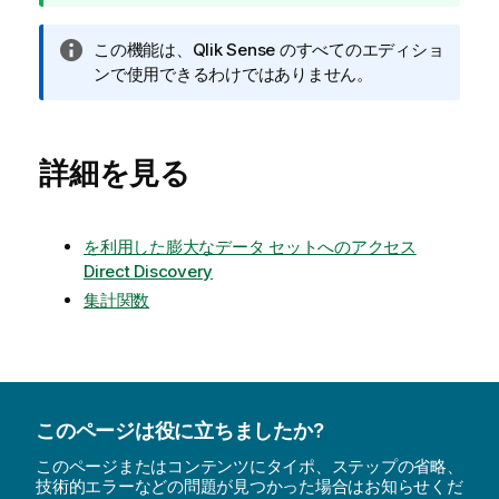
情
この機能は、
Qlik Sense
のすべてのエディショ
報
ンで使用できるわけではありません。
メ
モ
詳細を見る
を利用した膨大なデータ セットへのアクセス
Direct Discovery
集計関数
このページは役に立ちましたか?
このページまたはコンテンツにタイポ、ステップの省略、
技術的エラーなどの問題が見つかった場合はお知らせくだ