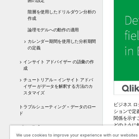
囲の設定
階層を使用したドリルダウン分析の
作成
論理モデルへの動作の適用
カレンダー期間を使用した分析期間
の定義
インサイト アドバイザー の語彙の作
成
チュートリアル – インサイト アドバ
イザー がデータを解釈する方法のカ
スタマイズ
ビジネス 
トラブルシューティング - データのロー
ションで定
ド
関係を示す
どのように
アプリの作成
We use cookies to improve your experience with our websites
グループを
ビジュアライゼーション