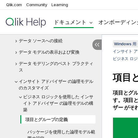
Qlik.com
On-demand アプリによるビッグ デー
Community
Learning
タの管理
ドキュメント
オンボーディン
ダイナミック ビューによるデータの管
理
データ ソースへの接続
Windows 用 
インサイト 
データ モデルの表示および変換
ビジネス ロ
データ モデリングのベスト プラクティ
ス
項目
インサイト アドバイザー の論理モデル
のカスタマイズ
項目とグ
ビジネス ロジックを使用した インサ
す。項目と
イト アドバイザー の論理モデルの構
ザー がそ
築
項目とグループの定義
パッケージを使用した論理モデル範