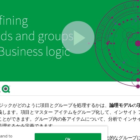
ロジックがどのように項目とグループを処理するかは、
論理モデル
の
義します。項目とマスター アイテムをグループ化して、
インサイト 
ことができます。グループ内の各アイテムについて、分析で
インサ
処理するかを定義できます。
 and to
使用すると、項目とマスター アイテムを関連する概念的なグループ
Ok