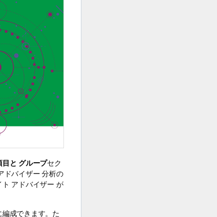
項目と グループ
セク
アドバイザー
分析の
イト アドバイザー
が
に編成できます。た