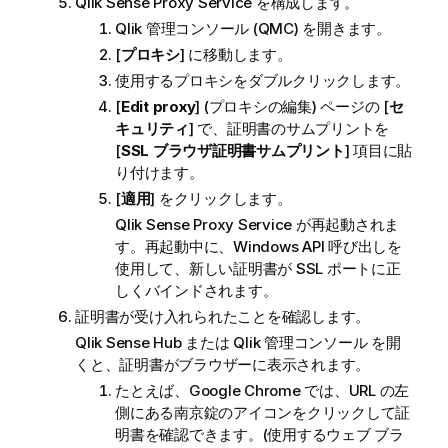
Qlik Sense Proxy Service
を構成します。
Qlik 管理コンソール
(QMC) を開きます。
[
プロキシ
] に移動します。
使用するプロキシをダブルクリックします。
[
Edit proxy
] (プロキシの編集) ページの [
セ
キュリティ
] で、証明書のサムプリントを
[
SSL ブラウザ証明書サムプリント
] 項目に貼
り付けます。
[
適用
] をクリックします。
Qlik Sense Proxy Service
が再起動されま
す。再起動中に、Windows API 呼び出しを
使用して、新しい証明書が SSL ポートに正
しくバインドされます。
証明書が受け入れられたことを確認します。
Qlik Sense Hub
または
Qlik 管理コンソール
を開
くと、証明書がブラウザーに表示されます。
たとえば、Google Chrome では、URL の左
側にある南京錠のアイコンをクリックして証
明書を確認できます。(使用するウェブ ブラ