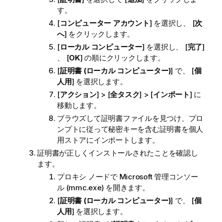
す。
[
コンピューター アカウント
] を選択し、 [
次
へ
] をクリックします。
[
ローカル コンピューター
] を選択し、 [
完了
]
、 [
OK
] の順にクリックします。
[
証明書 (ローカル コンピューター)
] で、 [
個
人用
] を選択します。
[
アクション
] > [
全タスク
] > [
インポート
] に
移動します。
ブラウズして証明書ファイルを見つけ、プロ
ンプトに従って秘密キーを含む証明書を個人
用ストアにインポートします。
証明書が正しくインストールされたことを確認し
ます。
プロキシ ノードで Microsoft 管理コンソー
ル (mmc.exe) を開きます。
[
証明書 (ローカル コンピューター)
] で、 [
個
人用
] を選択します。