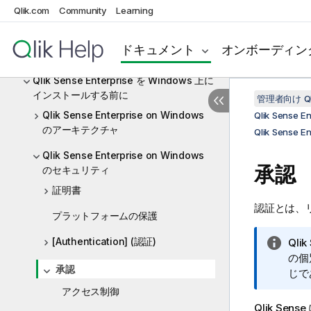
マンスとスケーラビリティ
Qlik.com
Community
Learning
Qlik 製品のライセンス
ドキュメント
オンボーディン
インストール ファイルのダウンロード
Qlik Sense Enterprise を Windows 上に
インストールする前に
管理者向け Qli
Qlik Sense Enterprise on Windows
Qlik Sens
のアーキテクチャ
Qlik Sense
Qlik Sense Enterprise on Windows
承認
のセキュリティ
証明書
認証とは、
プラットフォームの保護
[Authentication] (認証)
情
Qlik
報
の個
承認
メ
じで
モ
アクセス制御
Qlik Sense