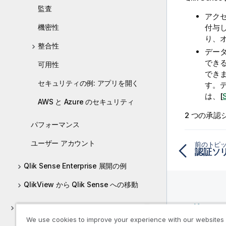
監査
アク
機密性
付与
り、
整合性
デー
でき
可用性
でき
セキュリティの例: アプリを開く
す。
は、[
AWS と Azure のセキュリティ
2 つの承
パフォーマンス
ユーザー アカウント
前のトピ
認証ソ
Qlik Sense Enterprise 展開の例
QlikView から Qlik Sense への移動
リソー
Qlik Sense Enterprise on Windows の展
開
We use cookies to improve your experience with our websites