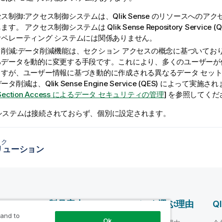
セス制御:アクセス制御システムは、
Qlik Sense
のリソースへのアク
します。 アクセス制御システムは
Qlik Sense Repository Service
(
Q
オペレーティング システムには関係ありません。
タ削減:データ削減機能は、セクション アクセスの概念に基づいてお
るデータを動的に変更する手段です。これにより、多くのユーザーが
ますが、ユーザー情報に基づき動的に作成される異なるデータ セッ
データ削減は、
Qlik Sense Engine Service
(
QES
) によって実施され
Section Access によるデータ セキュリティの管理
] を参照してくだ
認システムは接続されておらず、個別に設定されます。
ック
リューション
ス
製品案内
Qlik を選ぶ理由
Q
 and to
Ok
データ統合とデータ