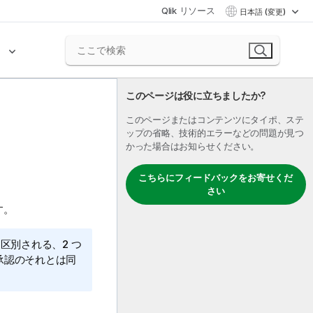
Qlik リソース
日本語 (変更)
ク
このページは役に立ちましたか?
このページまたはコンテンツにタイポ、ステ
ップの省略、技術的エラーなどの問題が見つ
かった場合はお知らせください。
こちらにフィードバックをお寄せくだ
さい
す。
は明確に区別される、2 つ
承認のそれとは同