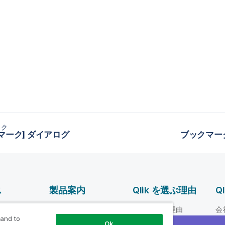
ック
マーク] ダイアログ
ブックマー
ス
製品案内
Qlik を選ぶ理由
Q
データ統合とデータ
ルプ ビデオ
Qlik を選ぶ理由
会
品質
 and to
loper
信頼性とセキュリテ
リ
Ok