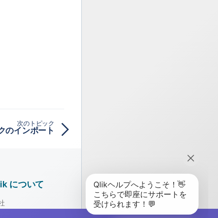
次のトピック
クのインポート
lik について
社
ーダーシップ