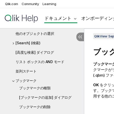
Qlik.com
Community
Learning
選択の移動
選択されている項目値のロック
ドキュメント
オンボーディン
現在の選択条件
他のオブジェクトの選択
QlikView Se
[Search] (検索)
ブッ
[高度な検索] ダイアログ
リスト ボックスの AND モード
ブックマー
クマークが
並列ステート
(.qbm)
ブックマーク
OK
をクリッ
ブックマークの種類
す。ブックマ
用する他の
[ブックマークの追加] ダイアログ
ブックマークの削除