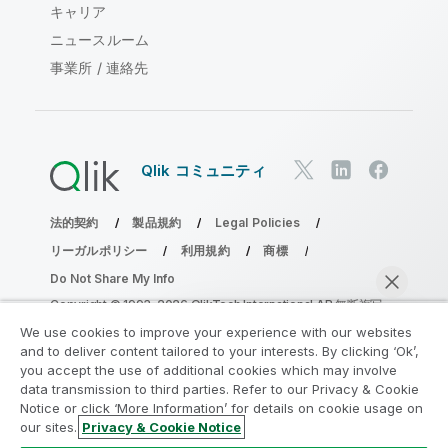
キャリア
ニュースルーム
事業所 / 連絡先
Qlik コミュニティ
法的契約
製品規約
Legal Policies
リーガルポリシー
利用規約
商標
Do Not Share My Info
Copyright © 1993-2026 QlikTech International AB.無断複写・
転載を禁じます。
We use cookies to improve your experience with our websites
and to deliver content tailored to your interests. By clicking ‘Ok’,
you accept the use of additional cookies which may involve
data transmission to third parties. Refer to our Privacy & Cookie
分析の近代化プログラムに参加する
Notice or click ‘More Information’ for details on cookie usage on
our sites.
Privacy & Cookie Notice
分析最新化プログラムにより、重要な QlikView app を危険
今すぐチャット