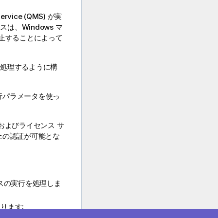
ervice (QMS) が実
ータスは、
Windows
マ
動して停止することによって
で処理するように構
行パラメータを使っ
 およびライセンス サ
上の認証が可能とな
スの実行を処理しま
ります: