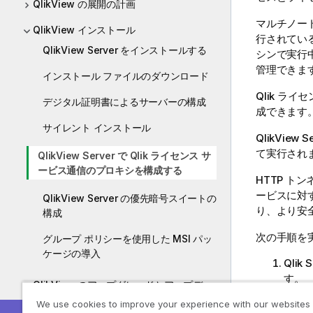
QlikView の展開の計画
マルチノー
QlikView インストール
行されてい
QlikView Server をインストールする
シンで実行
管理できま
インストール ファイルのダウンロード
Qlik
ライセ
デジタル証明書によるサーバーの構成
成できます
サイレント インストール
QlikView S
て実行されま
QlikView Server で Qlik ライセンス サ
ービス通信のプロキシを構成する
HTTP ト
ービスに対
QlikView Server の優先暗号スイートの
り、より安
構成
次の手順を
グループ ポリシーを使用した MSI パッ
ケージの導入
Qlik
S
す。
QlikView のアップグレードとアップデー
servi
ト
We use cookies to improve your experience with our websites