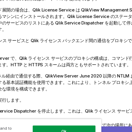
ド展開の場合は、
Qlik
License Service は
QlikView
Management S
るマシンにインストールされます。
Qlik
License Service のステ
中のサービスのリストにある
Qlik
Service Dispatcher を起
す。
ンス サービスと
Qlik
ライセンス バックエンド間の通信をプロキシ
。
erver
で、
Qlik
ライセンス サービスのプロキシの構成は、コマンド
す。HTTP と HTTPS スキームは両方ともサポートされています。
ンネル経由で通信する際、
QlikView Server
June 2020
以降の NTLM
する基本認証機能を使用できます。これにより、トンネル プロキシ
全な環境を構成できます。
実行します。
ervice Dispatcher を停止します。これは、
Qlik
ライセンス サービ
ce.conf
ファイルに移動します。これは、デフォルトで次の場所にあ
 and to
Ok