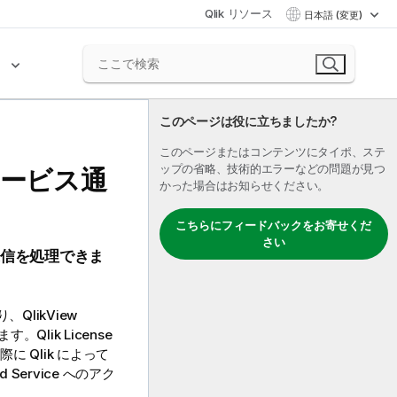
Qlik リソース
日本語 (変更)
ク
このページは役に立ちましたか?
このページまたはコンテンツにタイポ、ステ
ップの省略、技術的エラーなどの問題が見つ
サービス通
かった場合はお知らせください。
こちらにフィードバックをお寄せくだ
さい
通信を処理できま
り、
QlikView
ます。
Qlik
License
の際に
Qlik
によって
d Service へのアク