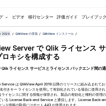
グ
ビデオ
移行センター
評価ガイド
プレイブッ
y 2024
QlikView の実装
QlikView インストール
iew Server
で
Qlik
ライセンス 
プロキシを構成する
で
Qlik
ライセンス サービスとライセンス バックエンド間の
e Service は
QlikView
April 2019
以降のリリースに組み込まれてお
名付きキー ライセンスを使用して有効化されている場合に使用され
e にはライセンスに関する情報が保管され、製品の有効化と権利の管理
 License Back-end Service と通信します。License Back-en
ンス情報の取得にはポート 443 が使用されます。