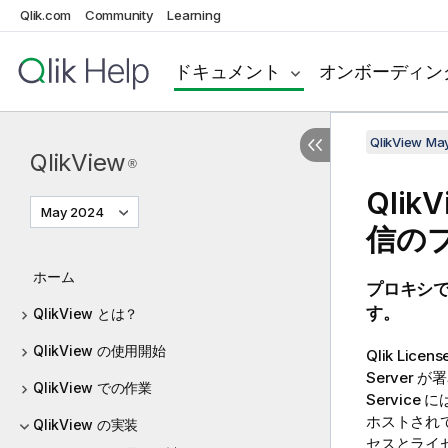
Qlik.com
Community
Learning
ドキュメント
オンボーディン
QlikView Ma
QlikView
®
QlikV
May 2024
信の
ホーム
プロキシ
す。
QlikView とは？
QlikView の使用開始
Qlik
Licens
Server
が署
QlikView での作業
Servic
ホストされている
QlikView の実装
セスとライセ