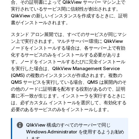
合、その証明書によって
QlikView
サーバー マシン上で
実行されているサービス間に信頼性が創出されます。
QlikView
の新しいインスタンスを作成するときに、証明
書がインストールされます。
スタンド アロン展開では、すべてのサービスが同じマシ
ン上で実行されます。マルチサーバー環境に
QlikView
ノードをインストールする場合は、各サーバー上で有効
化するサービスのみをインストールする必要がありま
す。ノードをインストールするたびに完全インストール
を実行した場合は、
QlikView
Management Service
(QMS) の複数のインスタンスが作成されます。複数の
QMS サービスを実行している場合、QMS は展開内のそ
の他のノードに証明書を配布する役割があるので、証明
書に不一致が生じます。インストーラを実行するときに
は、必ずカスタム インストールを選択して、有効化する
必要のあるサービスのみをインストールします。
情
QlikView
構成のすべてのサーバーで同じ
報
Windows Administrator を使用するようお勧め
メ
します。