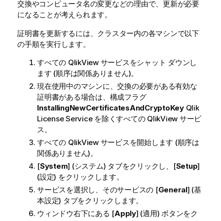
交換やコンピュータ名の変更などの理由で、更新が必要
になることが考えられます。
証明書を更新するには、クラスター内の各マシンで以下
の手順を実行します。
すべての
QlikView
サービスをシャット ダウンし
ます (順序は関係ありません)。
現在使用中のマシンに、交換の必要がある有効な
証明書がある場合は、構成フラグ
InstallingNewCertificatesAndCryptoKey
Qlik
License Service を除くすべての
QlikView
サービ
ス。
すべての
QlikView
サービスを開始します (順序は
関係ありません)。
[
System
] (システム) タブをクリックし、[
Setup
]
(設定) をクリックします。
サービスを選択し、そのサービスの [
General
] (基
本設定) タブをクリックします。
ウィンドウ右下にある [
Apply
] (適用) ボタンをク