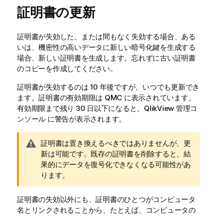
証明書の更新
証明書が失効した、または間もなく失効する場合、ある
いは、機密性の高いデータに新しい暗号化鍵を生成する
場合、新しい証明書を生成します。忘れずに古い証明書
のコピーを作成してください。
証明書が失効するのは 10 年後ですが、いつでも更新でき
ます。証明書の有効期限は QMC に表示されています。
有効期限まで残り 30 日以下になると、
QlikView 管理コ
ンソール
に警告が表示されます。
警
証明書は置き換えるべきではありませんが、更
告
新は可能です。既存の証明書を削除すると、結
メ
果的にデータを復号化できなくなる可能性があ
モ
ります。
証明書の失効以外にも、証明書のひとつがコンピュータ
名とリンクされることから、たとえば、コンピュータの