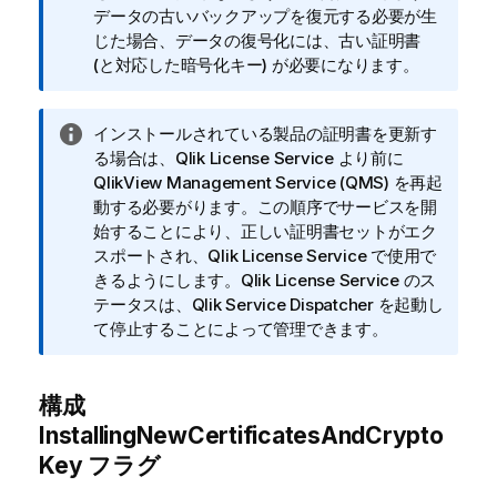
メ
データの古いバックアップを復元する必要が生
モ
じた場合、データの復号化には、古い証明書
(と対応した暗号化キー) が必要になります。
情
インストールされている製品の証明書を更新す
報
る場合は、
Qlik
License Service より前に
メ
QlikView
Management Service (QMS)
を再起
モ
動する必要がります。この順序でサービスを開
始することにより、正しい証明書セットがエク
スポートされ、
Qlik
License Service で使用で
きるようにします。
Qlik
License Service のス
テータスは、
Qlik
Service Dispatcher を起動し
て停止することによって管理できます。
構成
InstallingNewCertificatesAndCrypto
Key
フラグ