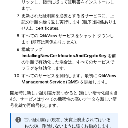
リックし、指示に従って証明書をインストールし
ます。
更新された証明書を必要とする各サービスに、上
記の手順を繰り返し実行します (順序は関係ありま
せん)。certificates.
すべての
QlikView
サービスをシャット ダウンし
ます (順序は関係ありません)。
構成フラグ
InstallingNewCertificatesAndCryptoKey
を前
の手順で有効化した場合は、すべてのサービスで
フラグを無効化します。
すべてのサービスを開始します。最初に
QlikView
Management Service (QMS)
を開始します。
開始時に新しい証明書が見つかると (新しい暗号化鍵を含
む)、サービスはすべての機密性の高いデータを新しい暗
号化鍵で再暗号化します。
情
古い証明書は (現在、実質上廃止されてはいる
報
ものの)、削除しないように強くお勧めします。