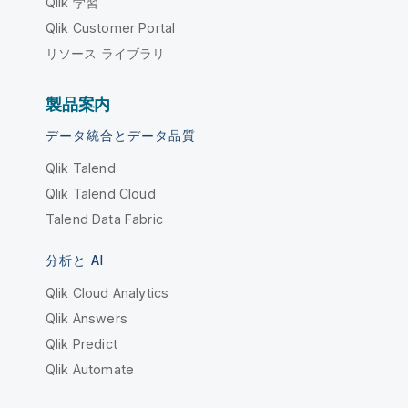
Qlik 学習
Qlik Customer Portal
リソース ライブラリ
製品案内
データ統合とデータ品質
Qlik Talend
Qlik Talend Cloud
Talend Data Fabric
分析と AI
Qlik Cloud Analytics
Qlik Answers
Qlik Predict
Qlik Automate