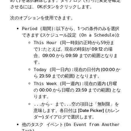
めて) を選択解除します。ダイアログで行った変更を確定
させるには、
ボタンをクリックします。
OK
次のオプションを使用できます。
以下から、1 つの条件のみを選択
Period (期間):
できます (
):
スケジュール設定 (On a Schedule)
This Hour (同一時刻の正時から59分ま
たとえば、現在の時刻が 09:12 の場
で):
合、09:00 から 09:59 までの範囲となりま
す。
現在の日付内 (00:00 か
Today (同一日内):
ら 23:59 までの範囲) となります。
現在の週内 (月曜
This Week (同一週内):
の 00:00 から日曜の 23:59 までの範囲) とな
ります。
空の項目は「無制限」を
...から- まで...
意味します。各日付は [Date Picker] (カレン
ダー) ダイアログで選択します。
他のタスク イベント(On Event from Another
.
Task)