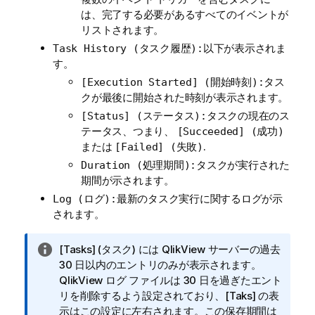
は、完了する必要があるすべてのイベントが
リストされます。
以下が表示されま
Task History (タスク履歴):
す。
タス
[Execution Started] (開始時刻):
クが最後に開始された時刻が表示されます。
タスクの現在のス
[Status] (ステータス):
テータス、つまり、
[Succeeded] (成功)
または
.
[Failed] (失敗)
タスクが実行された
Duration (処理期間):
期間が示されます。
最新のタスク実行に関するログが示
Log (ログ):
されます。
情
[Tasks] (タスク) には QlikView サーバーの過去
報
30 日以内のエントリのみが表示されます。
メ
QlikView ログ ファイルは 30 日を過ぎたエント
モ
リを削除するよう設定されており、[Taks] の表
示はこの設定に左右されます。この保存期間は