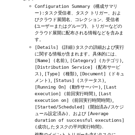
Configuration Summary (構成サマリ
タスク受信者、タスク トリガー、およ
ー):
びクラウド展開名、コレクション、受信者
(ユーザーまたはグループ)、トリガーなどの
クラウド展開に配布される情報などを含みま
す。
タスクの詳細および実行
[Details] (詳細)
に関する情報が含まれます。具体的には、
,
,
[Name] (名前)
[Category] (カテゴリ)
[Distribution Service] (配布サービ
,
,
ス)
[Type] (種類)
[Document] (ドキュ
,
,
メント)
[Status] (ステータス)
,
[Running On] (動作サーバー)
[Last
,
execution] (前回実行時間)
[Last
,
execution on] (前回実行時間時間)
[Started/Scheduled] (開始済み/スケジ
、および
ュール設定済み)
[Average
duration of successful executions]
.
(成功したタスクの平均実行時間)
複数のイベント トリガーを含むタスクに