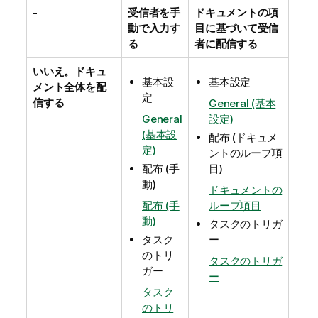
-
受信者を手
ドキュメントの項
動で入力す
目に基づいて受信
る
者に配信する
いいえ。ドキュ
基本設
基本設定
メント全体を配
定
信する
General (基本
General
設定)
(基本設
配布 (ドキュメ
定)
ントのループ項
配布 (手
目)
動)
ドキュメントの
配布 (手
ループ項目
動)
タスクのトリガ
タスク
ー
のトリ
タスクのトリガ
ガー
ー
タスク
のトリ