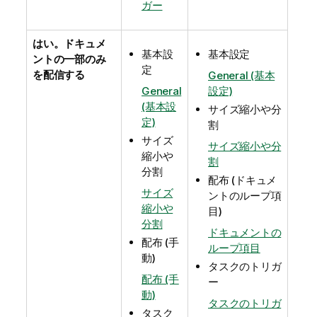
ガー
はい。ドキュメ
基本設
基本設定
ントの一部のみ
定
を配信する
General (基本
General
設定)
(基本設
サイズ縮小や分
定)
割
サイズ
サイズ縮小や分
縮小や
割
分割
配布 (ドキュメ
サイズ
ントのループ項
縮小や
目)
分割
ドキュメントの
配布 (手
ループ項目
動)
タスクのトリガ
配布 (手
ー
動)
タスクのトリガ
タスク