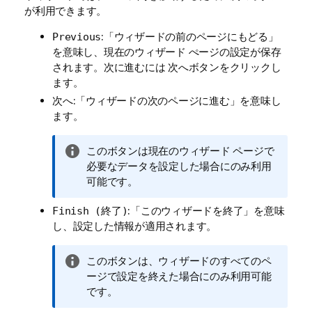
が利用できます。
:「ウィザードの前のページにもどる」
Previous
を意味し、現在のウィザード ぺージの設定が保存
されます。次に進むには
ボタンをクリックし
次へ
ます。
:「ウィザードの次のページに進む」を意味し
次へ
ます。
情
このボタンは現在のウィザード ページで
報
必要なデータを設定した場合にのみ利用
メ
可能です。
モ
:「このウィザードを終了」を意味
Finish (終了)
し、設定した情報が適用されます。
情
このボタンは、ウィザードのすべてのペ
報
ージで設定を終えた場合にのみ利用可能
メ
です。
モ