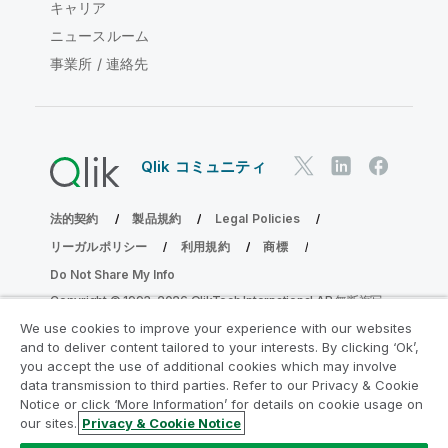
キャリア
ニュースルーム
事業所 / 連絡先
Qlik コミュニティ
法的契約
製品規約
Legal Policies
リーガルポリシー
利用規約
商標
Do Not Share My Info
Copyright © 1993-2026 QlikTech International AB.無断複写・
転載を禁じます。
We use cookies to improve your experience with our websites
and to deliver content tailored to your interests. By clicking ‘Ok’,
you accept the use of additional cookies which may involve
data transmission to third parties. Refer to our Privacy & Cookie
分析の近代化プログラムに参加する
Notice or click ‘More Information’ for details on cookie usage on
our sites.
Privacy & Cookie Notice
分析最新化プログラムにより、重要な QlikView app を危険