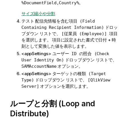
。
%DocumentField,Country%
サイズ縮小や分割
テスト
配信先情報を含む項目 (Field
ドロッ
Containing Recipient Information)
プダウン リストで、
[従業員 (Employee)] 項目
項目に設定された書式で日付 + 時
を選択します。
刻として変換した値を表示します。
<appSettings>
ユーザー ID の照合 (Check
ドロップダウン リストで、
User Identity On)
オプション。
SAMAccountName
<appSettings>
ターゲットの種類 (Target
ドロップダウン リストで、
Type)
[QlikView
オプションを選択します。
Server]
ループと分割 (Loop and
Distribute)