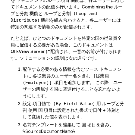
を
機能は、各ユーザーに応じ
ドキュメントのループ項目
てドキュメントの配信を行います。Combining the
ルー
機能と
プと分割
ループと分割 (Loop and
機能を組み合わせると、各ユーザーには
Distribute)
特定の関連する情報のみが配信されます。
たとえば、ひとつのドキュメントを特定の国の従業員全
員に配信する必要がある場合、このドキュメントは
QlikView Server に配信され、一意の名前が付けられま
す。ソリューションの説明は次の通りです。
配信する必要のある情報を含むソース ドキュメン
トに
各従業員のユーザー名を含む [従業員
この際、ユー
(Employee)] 項目を追加します。
ザーの所属する国に関連付けることを忘れないよ
うにします。
設定
用
項目値で (By Field Value)
ループと分
使用
項目に設定された書式で日付 + 時刻と
割
国
して変換した値を表示します。
名前テンプレートを編集して
項目を含み、
国
%SourceDocumentName%