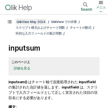
メニュ
Search
ー
QlikView May 2024
QlikView での作業
スクリプト構文およびチャート関数
チャートの数式
特別な入力フィールドの集計関数
inputsum
このページ上
詳細を見る
inputsum()
はチャート軸で反復処理された
inputfield
の集計された合計値を返します。
inputfield
は、スクリ
プトで入力フィールドとして正しく宣言された項目の項
目名にする必要があります。
構文: