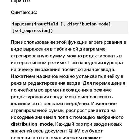
скрипте.
Синтаксис:
inputsum(
inputfield [, distribution_mode]
[set_expression]
)
При использовании этой функции агрегирования в
виде выражения в табличной диаграмме
агрегированную сумму можно редактировать в
интерактивном режиме. При наведении курсора
на ячейку выражения появится значок ввода.
Нажатием на значок можно установить ячейку в
режим редактирования ввода. Для перемещения
по ячейкам во время нахождения в режиме
редактирования ввода можно использовать
клавиши со стрелками вверх/вниз. Изменение
агрегированной суммы распространяется на
исходные значения поля с помощью выбранного
distribution_mode
. Каждый раз при вводе новых
значений весь документ
QlikView
будет
пересчитан в автоматическом режиме.