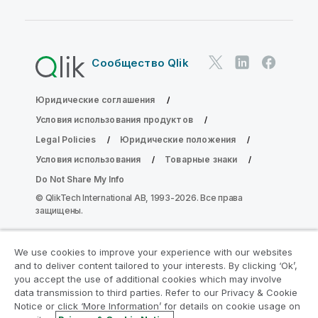
Сообщество Qlik
Юридические соглашения
Условия использования продуктов
Legal Policies
Юридические положения
Условия использования
Товарные знаки
Do Not Share My Info
© QlikTech International AB, 1993-2026. Все права
защищены.
We use cookies to improve your experience with our websites
Присоединяйтесь к программе
and to deliver content tailored to your interests. By clicking ‘Ok’,
модернизации аналитики
you accept the use of additional cookies which may involve
data transmission to third parties. Refer to our Privacy & Cookie
Notice or click ‘More Information’ for details on cookie usage on
Модернизируйте ваши важные приложения QlikView