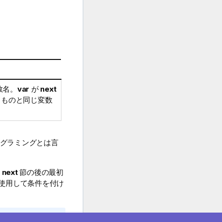
数名。
var
が
next
るものと同じ変数
グラミングとは言
す
next
節の後の最初
使用して条件を付け
ンまたは改行コー