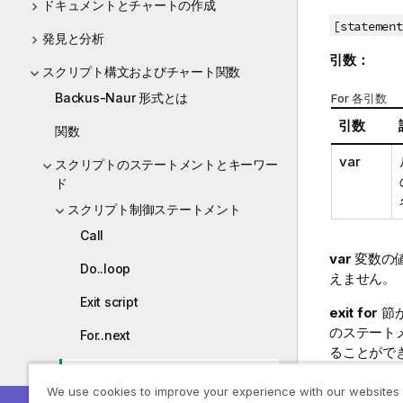
ドキュメントとチャートの作成
[statement
発見と分析
引数：
スクリプト構文およびチャート関数
Backus-Naur 形式とは
For 各引数
引数
関数
var
スクリプトのステートメントとキーワー
ド
スクリプト制御ステートメント
Call
var
変数の
Do..loop
えません。
Exit script
exit for
節
のステート
For..next
ることがで
For each..next
We use cookies to improve your experience with our websites
情
for 