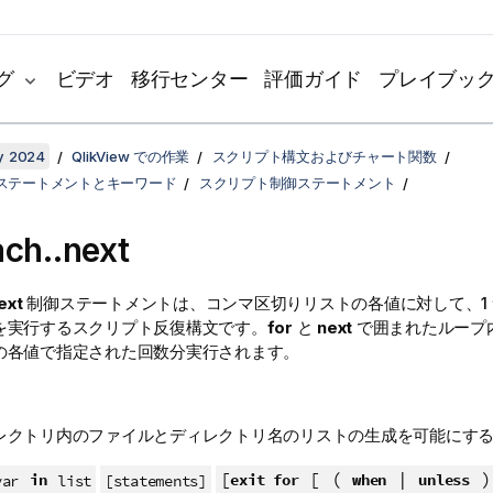
グ
ビデオ
移行センター
評価ガイド
プレイブッ
y 2024
QlikView での作業
スクリプト構文およびチャート関数
ステートメントとキーワード
スクリプト制御ステートメント
ach..next
ext
制御ステートメントは、コンマ区切りリストの各値に対して、1
を実行するスクリプト反復構文です。
for
と
next
で囲まれたループ
の各値で指定された回数分実行されます。
レクトリ内のファイルとディレクトリ名のリストの生成を可能にす
[
[ (
|
in
exit for
when
unless
var
list
[statements]