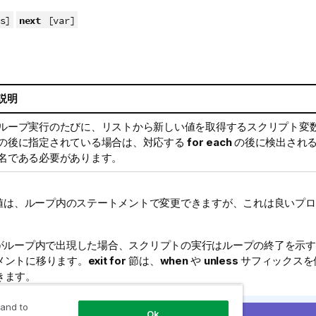
next
s]
[var]
説明
ループ実行のたびに、リストから新しい値を取得するスクリプト変
の後に指定されている場合は、対応する
for each
の後に検出され
名である必要があります。
値は、ループ内のステートメントで変更できますが、これは良いプロ
がループ内で出現した場合、スクリプトの実行はループの終了を示
メントに移ります。
exit for
節は、
when
や
unless
サフィックスを
きます。
 and to
each..next
ステートメントは制御ステートメントであり、セミコロ
Ok