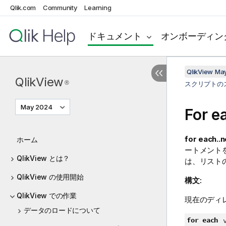
Qlik.com
Community
Learning
ドキュメント
オンボーディン
QlikView Ma
QlikView
®
スクリプトの
May 2024
For e
for each..n
ホーム
ートメント
QlikView とは？
は、リスト
QlikView の使用開始
構文:
QlikView での作業
現在のディ
データのロードについて
for each