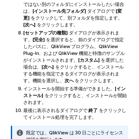
ではない別のフォルダにインストールしたい場合
は、
[インストール先フォルダ]
ダイアログで
[変
更]
をクリックして、別フォルダを指定します。
[次へ]
をクリックします。
[セットアップの種類]
ダイアログが表示されま
す。
[完全]
を選択すると、前のダイアログで指定
したパスに、QlikView プログラム、QlikView
Plug-In、および QlikView 機能と特徴のサンプル
がインストールされます。
[カスタム]
を選択した
場合は、
[次へ]
をクリックすると、インストール
する機能を指定できるダイアログが表示されま
す。機能を選択し、
次へ
をクリックします。
インストールを開始する準備ができました。
[イン
ストール]
をクリックすると、インストールが開始
されます。
最後に表示されるダイアログで
終了
をクリックし
てインストール処理を完了します。
情
既定では、
QlikView
は 30 日ごとにライセンス