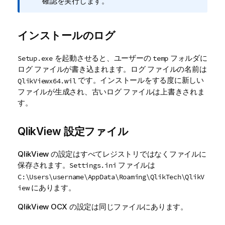
報
確認を実行します。
メ
モ
インストールのログ
を起動させると、ユーザーの
フォルダに
Setup.exe
temp
ログ ファイルが書き込まれます。ログ ファイルの名前は
です。インストールをする度に新しい
QlikViewx64.wil
ファイルが生成され、古いログ ファイルは上書きされま
す。
QlikView 設定ファイル
QlikView の設定はすべてレジストリではなくファイルに
保存されます。
ファイルは
Settings.ini
C:\Users\username\AppData\Roaming\QlikTech\QlikV
にあります。
iew
QlikView OCX の設定は同じファイルにあります。