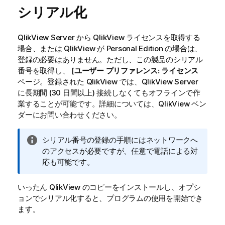
シリアル化
QlikView Server から QlikView ライセンスを取得する
場合、または QlikView が Personal Edition の場合は、
登録の必要はありません。ただし、この製品のシリアル
番号を取得し、 [
ユーザー プリファレンス: ライセンス
ページ。登録された QlikView では、QlikView Server
に長期間 (30 日間以上) 接続しなくてもオフラインで作
業することが可能です。詳細については、QlikView ベン
ダーにお問い合わせください。
情
シリアル番号の登録の手順にはネットワークへ
報
のアクセスが必要ですが、任意で電話による対
メ
応も可能です。
モ
いったん QlikView のコピーをインストールし、オプシ
ョンでシリアル化すると、プログラムの使用を開始でき
ます。