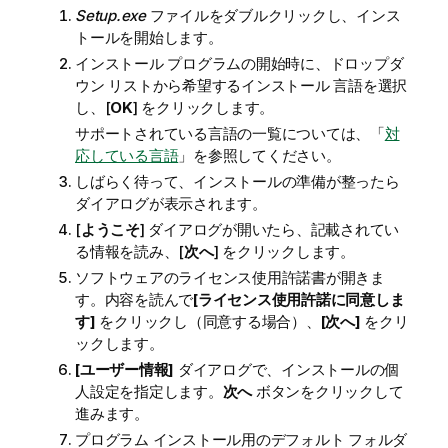
Setup.exe
ファイルをダブルクリックし、インス
トールを開始します。
インストール プログラムの開始時に、ドロップダ
ウン リストから希望するインストール 言語を選択
し、[
OK
] をクリックします。
サポートされている言語の一覧については、「
対
応している言語
」を参照してください。
しばらく待って、インストールの準備が整ったら
ダイアログが表示されます。
[
ようこそ
] ダイアログが開いたら、記載されてい
る情報を読み、[
次へ
] をクリックします。
ソフトウェアのライセンス使用許諾書が開きま
す。内容を読んで
[ライセンス使用許諾に同意しま
す]
をクリックし（同意する場合）、
[次へ]
をクリ
ックします。
[ユーザー情報]
ダイアログで、インストールの個
人設定を指定します。
次へ
ボタンをクリックして
進みます。
プログラム インストール用のデフォルト フォルダ