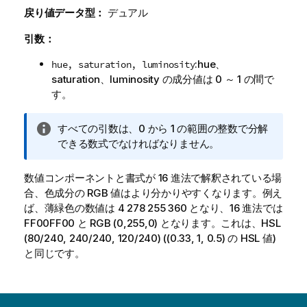
戻り値データ型：
デュアル
引数：
:
hue
、
hue, saturation, luminosity
saturation
、
luminosity
の成分値は 0 ～ 1 の間で
す。
情
すべての引数は、0 から 1 の範囲の整数で分解
報
できる数式でなければなりません。
メ
モ
数値コンポーネントと書式が 16 進法で解釈されている場
合、色成分の
RGB
値はより分かりやすくなります。例え
ば、薄緑色の数値は
4 278 255 360
となり、16 進法では
FF00FF00
と
RGB (0,255,0)
となります。これは、
HSL
(80/240, 240/240, 120/240)
(
(0.33, 1, 0.5)
の
HSL
値)
と同じです。