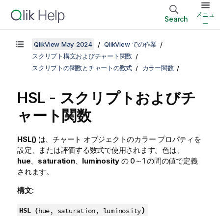
メニュ
Search
ー
QlikView May 2024
QlikView での作業
スクリプト構文およびチャート関数
スクリプトの関数とチャートの数式
カラー関数
HSL
- スクリプトおよびチ
ャート関数
HSL()
は、チャート オブジェクトのカラー プロパティを
設定、または評価する数式で使用されます。色は、
hue
、
saturation
、
luminosity
の 0～1 の間の値で定義
されます。
構文:
)
HSL (
hue, saturation, luminosity