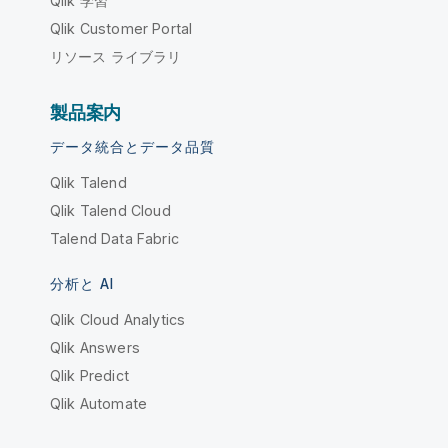
Qlik 学習
Qlik Customer Portal
リソース ライブラリ
製品案内
データ統合とデータ品質
Qlik Talend
Qlik Talend Cloud
Talend Data Fabric
分析と AI
Qlik Cloud Analytics
Qlik Answers
Qlik Predict
Qlik Automate