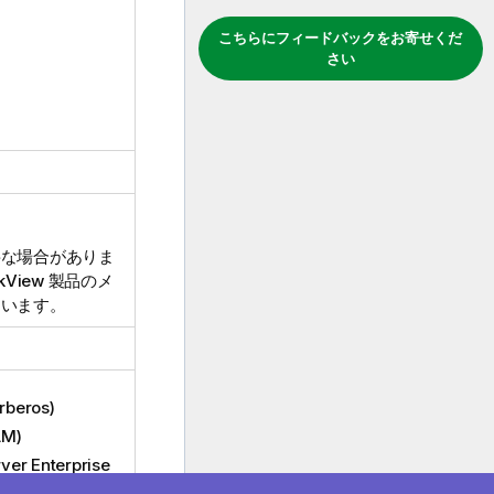
こちらにフィードバックをお寄せくだ
さい
要な場合がありま
ikView
製品のメ
ています。
rberos
)
LM
)
rver
Enterprise