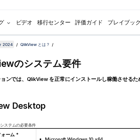
グ
ビデオ
移行センター
評価ガイド
プレイブッ
y 2024
QlikView とは？
iew
のシステム要件
ションでは、
QlikView
を正常にインストールし稼働させるた
。
iew Desktop
 システムの必要条件
ォーム *
Microsoft Windows 10 x64