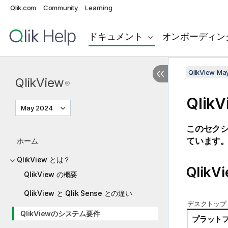
Qlik.com
Community
Learning
ドキュメント
オンボーディン
QlikView Ma
QlikView
®
QlikV
May 2024
このセク
ています
ホーム
QlikView とは？
QlikV
QlikView の概要
QlikView と Qlik Sense との違い
デスクトップ
QlikViewのシステム要件
プラットフ