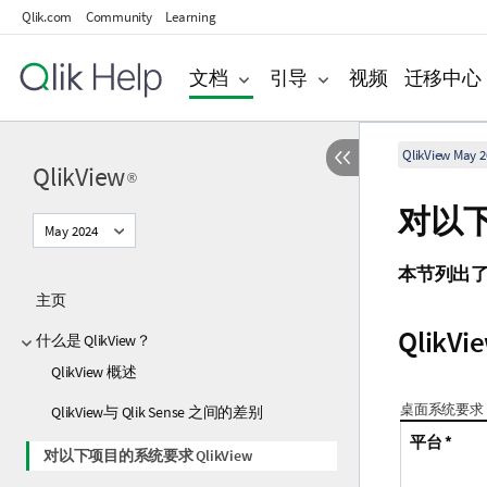
Qlik.com
Community
Learning
文档
引导
视频
迁移中心
QlikView May 2
QlikView
®
对以
May 2024
本节列出
主页
QlikVi
什么是 QlikView？
QlikView 概述
桌面系统要求
QlikView与 Qlik Sense 之间的差别
平台 *
对以下项目的系统要求 QlikView