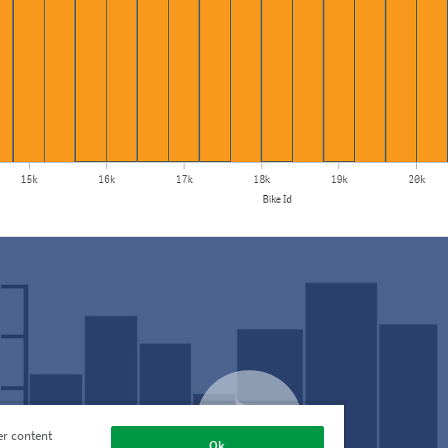
er content
Ok