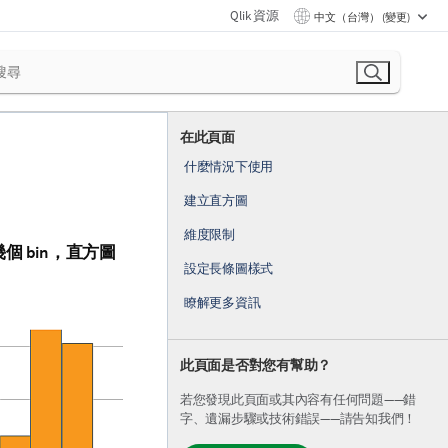
Qlik 資源
中文（台灣） (變更)
在此頁面
什麼情況下使用
建立直方圖
維度限制
 bin，直方圖
設定長條圖樣式
瞭解更多資訊
此頁面是否對您有幫助？
若您發現此頁面或其內容有任何問題——錯
字、遺漏步驟或技術錯誤——請告知我們！