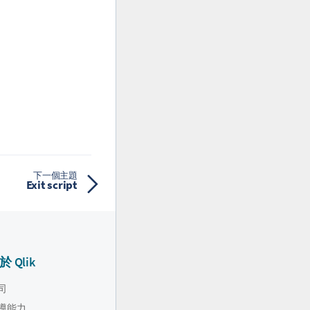
下一個主題
Exit script
於 Qlik
司
導能力