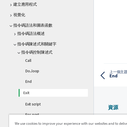
建立應用程式
視覺化
指令碼語法和圖表函數
指令碼語法概述
指令碼陳述式和關鍵字
指令碼控制陳述式
Call
Do..loop
上一個主
End
End
Exit
Exit script
資源
For..next
Qlik 說明
We use cookies to improve your experience with our websites and to deliv
For each..next
Qlik Devel