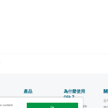
題
產品
為什麼使用
關
Qlik？
資料整合和品質
影片
公
er content
為什麼使用 Qlik
oper
領
Ok