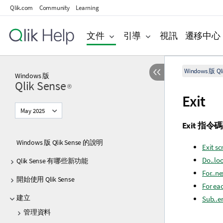
Qlik.com
Community
Learning
文件
引導
視訊
遷移中心
Windows 版 Qli
Windows
版
Qlik Sense
®
Exit
May 2025
Exit
指令碼
Windows 版 Qlik Sense 的說明
Exit sc
Do..lo
Qlik Sense 有哪些新功能
For..ne
開始使用 Qlik Sense
For ea
建立
Sub..e
管理資料