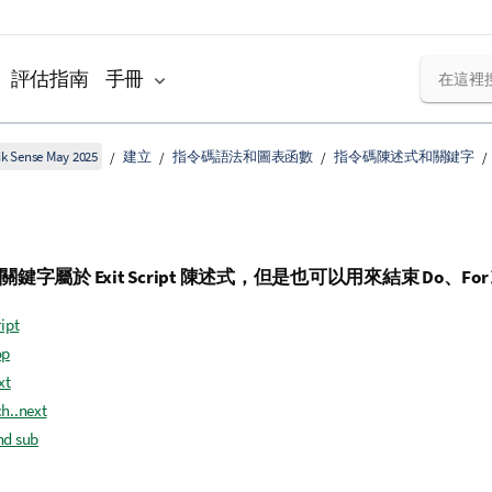
評估指南
手冊
k Sense May 2025
建立
指令碼語法和圖表函數
指令碼陳述式和關鍵字
關鍵字屬於
Exit Script
陳述式，但是也可以用來結束
Do
、
For
ript
op
xt
ch..next
nd sub