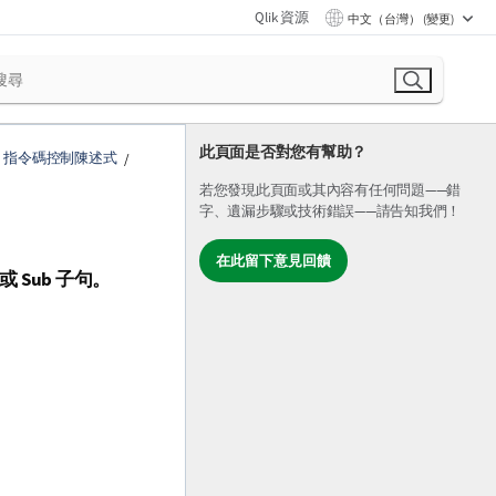
Qlik 資源
中文（台灣） (變更)
此頁面是否對您有幫助？
指令碼控制陳述式
若您發現此頁面或其內容有任何問題——錯
字、遺漏步驟或技術錯誤——請告知我們！
在此留下意見回饋
或
Sub
子句。