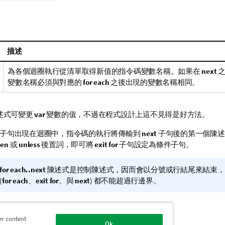
描述
為各個迴圈執行從清單取得新值的指令碼變數名稱。如果在
next
之
變數名稱必須與對應的
for each
之後出現的變數名稱相同。
述式可變更
var
變數的值，不過在程式設計上這不見得是好方法。
子句出現在迴圈中，指令碼的執行將傳輸到
next
子句後的第一個陳述
en
或
unless
後置詞，即可將
exit for
子句設定為條件子句。
for each..next
陳述式是控制陳述式，因而會以分號或行結尾來結束，
(
for each
、
exit for
、與
next
) 都不能超過行邊界。
er content
Ok