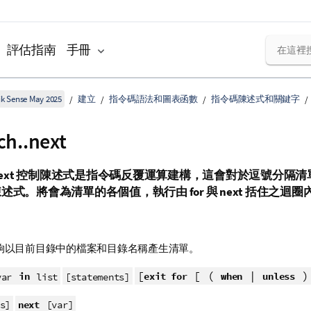
評估指南
手冊
k Sense May 2025
建立
指令碼語法和圖表函數
指令碼陳述式和關鍵字
ch..next
ext
控制陳述式是指令碼反覆運算建構，這會對於逗號分隔清
陳述式。將會為清單的各個值，執行由
for
與
next
括住之迴圈
夠以目前目錄中的檔案和目錄名稱產生清單。
[
[ (
|
in
exit for
when
unless
var
list
[statements]
next
s]
[var]