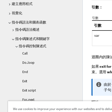
建立應用程式
引數：
視覺化
引數
指令碼語法和圖表函數
引數
指令碼語法概述
var
指令碼陳述式和關鍵字
指令碼控制陳述式
Call
迴圈內的陳
Do..loop
如果
exit for
End
束。選用
wh
Exit
資
由於
訊
子句 
Exit script
備
For..next
註
語法：
We use cookies to improve your experience with our websites and to deliv
For each..next