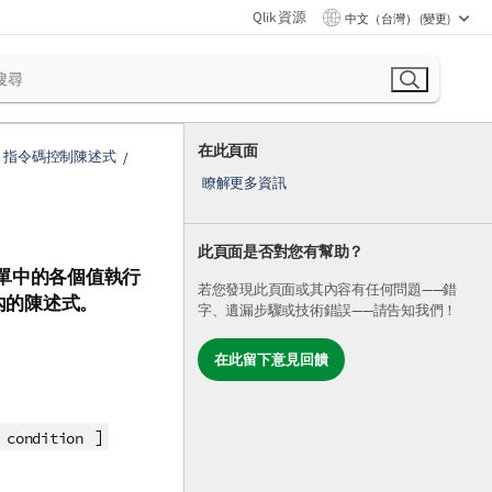
Qlik 資源
中文（台灣） (變更)
在此頁面
指令碼控制陳述式
瞭解更多資訊
此頁面是否對您有幫助？
單中的各個值執行
若您發現此頁面或其內容有任何問題——錯
內的陳述式。
字、遺漏步驟或技術錯誤——請告知我們！
在此留下意見回饋
)
]
condition