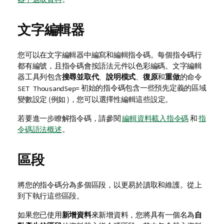
文字編輯器
您可以在文字編輯器中編寫和編輯指令碼。每個指令碼行
都有編號，且指令碼會按語法元件以色彩編碼。文字編輯
器工具列包含
搜尋並取代
、
說明模式
、
復原
和
重做
的命令
初始的指令碼包含一些預先定義的區域
SET ThousandSep=
變數設定 (例如 )，您可以選擇性編輯這些設定。
若要進一步瞭解指令碼，請參閱
編輯資料載入指令碼
和
指
令碼語法概述
。
區段
將您的指令碼分為多個區段，以更易於讀取和維護。從上
到下執行這些區段。
如果您已使用
新增資料
來新增資料，您將具有一個名為
自