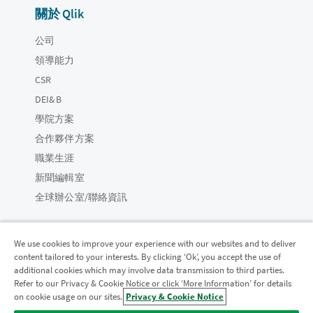
關於 Qlik
公司
領導能力
CSR
DEI&B
學院方案
合作夥伴方案
職業生涯
新聞編輯室
全球辦公室/聯絡資訊
We use cookies to improve your experience with our websites and to deliver
content tailored to your interests. By clicking ‘Ok’, you accept the use of
Qlik 社群
additional cookies which may involve data transmission to third parties.
Refer to our Privacy & Cookie Notice or click ‘More Information’ for details
on cookie usage on our sites.
Privacy & Cookie Notice
法律合約
產品條款
Legal Policies
法律條規