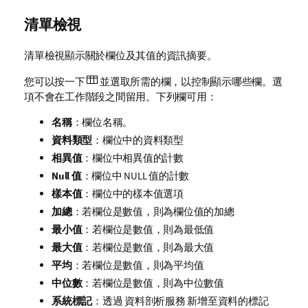
清單檢視
清單檢視顯示關於欄位及其值的資訊摘要。
您可以按一下
並選取所需的欄，以控制顯示哪些欄。選
項不會在工作階段之間留用。下列欄可用：
名稱
：欄位名稱。
資料類型
：欄位中的資料類型
相異值
：欄位中相異值的計數
Null 值
：欄位中 NULL 值的計數
樣本值
：欄位中的樣本值選項
加總
：若欄位是數值，則為欄位值的加總
最小值
：若欄位是數值，則為最低值
最大值
：若欄位是數值，則為最大值
平均
：若欄位是數值，則為平均值
中位數
：若欄位是數值，則為中位數值
系統標記
：透過
資料剖析服務
新增至資料的標記