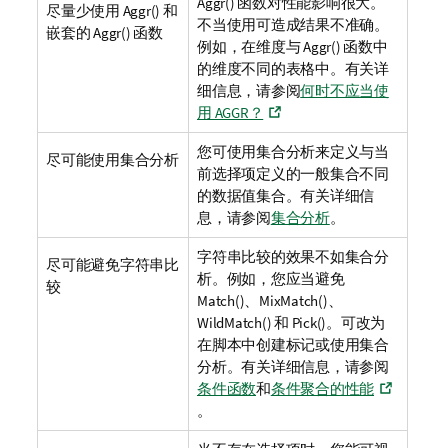
Aggr()
函数对性能影响很大。
尽量少使用
Aggr()
和
不当使用可造成结果不准确。
嵌套的
Aggr()
函数
例如，在维度与
Aggr()
函数中
的维度不同的表格中。
有关详
细信息，请参阅
何时不应当使
用 AGGR？
您可使用集合分析来定义与当
尽可能使用集合分析
前选择项定义的一般集合不同
的数据值集合。
有关详细信
息，请参阅
集合分析
。
字符串比较的效果不如集合分
尽可能避免字符串比
析。例如，您应当避免
较
Match()
、
MixMatch()
、
WildMatch()
和
Pick()
。可改为
在脚本中创建标记或使用集合
分析。
有关详细信息，请参阅
条件函数
和
条件聚合的性能
。