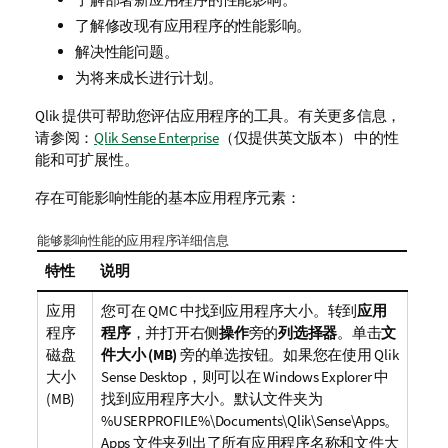
了解修改现有应用程序的性能影响。
解决性能问题。
为将来成长进行计划。
Qlik
提供可帮助您评估应用程序的工具。有关更多信息，
请参阅：
Qlik Sense Enterprise
（仅提供英文版本）
中的性
能和可扩展性。
存在可能影响性能的基本应用程序元素：
能够影响性能的应用程序详细信息
特性
说明
应用
您可在
QMC
中找到应用程序大小。转到
应用
程序
程序
，并打开右侧
操作
旁的
列选择器
。单击
文
磁盘
件大小 (MB)
旁的单选按钮。如果您在使用
Qlik
大小
Sense Desktop
，则可以在
Windows Explorer
中
(MB)
找到应用程序大小。默认文件夹为
%USERPROFILE%\Documents\Qlik\Sense\Apps
。
Apps
文件夹列出了所有应用程序名称和文件大