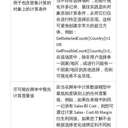
当不存在选择项时，您能可视
用于包含密集计算的
化许多记录。最佳实践是向对
对象上的计算条件
象添加计算条件，从而它们仅
在进行特定选择后呈现。这样
可避免创建非常大的超立方
体。例如：
GetSelectedCount([Country])=1
OR
GetPossibleCount([Country])=1
。
在该场景中，除非用户选择单
一国家/地区，或进行只能有一
个国家/地区的其他选择，否则
可视化将不会呈现。
应当在脚本中计算数据模型中
尽可能在脚本中预先
最低粒度级别上的任何度量
计算度量值
值。例如，如果在表格中的同
一记录有
Sales
和
Cost
，则您可
通过计算
Sales - Cost AS Margin
衍生利润值。如果您了解不会
根据选择变化或绑定到不同粒