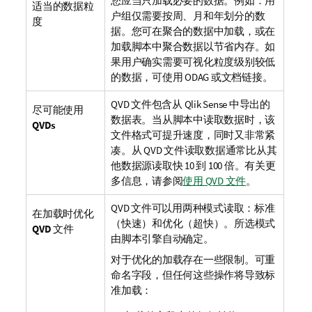
您应当只加载必要的数据。例如：用
适当的数据粒
户组仅需要按周、月和年划分的数
度
据。您可在聚合的数据中加载，或在
加载脚本中聚合数据以节省内存。如
果用户确实需要可视化粒度级别较低
的数据，可使用
ODAG
或文档链接。
QVD
文件包含从
Qlik Sense
中导出的
尽可能使用
数据表。当从脚本中读取数据时，该
QVDs
文件格式可提升速度，同时又非常紧
凑。从
QVD
文件读取数据通常比从其
他数据源读取快 10 到 100 倍。
有关更
多信息，
请参阅
使用 QVD 文件
。
QVD
文件可以用两种模式读取：标准
在加载时优化
（快速）和优化（超快）。所选模式
QVD
文件
由脚本引擎自动确定。
对于优化的加载存在一些限制。可重
命名字段，但任何这些操作将导致标
准加载：