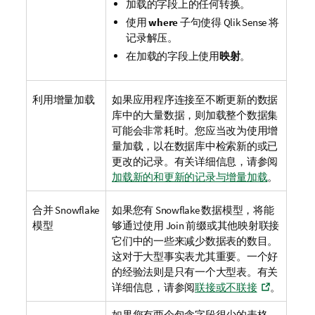
加载的字段上的任何转换。
使用
where
子句使得
Qlik Sense
将
记录解压。
在加载的字段上使用
映射
。
利用增量加载
如果应用程序连接至不断更新的数据
库中的大量数据，则加载整个数据集
可能会非常耗时。您应当改为使用增
量加载，以在数据库中检索新的或已
更改的记录。
有关详细信息，请参阅
加载新的和更新的记录与增量加载
。
合并
Snowflake
如果您有 Snowflake 数据模型，将能
模型
够通过使用
Join
前缀或其他映射联接
它们中的一些来减少数据表的数目。
这对于大型事实表尤其重要。一个好
的经验法则是只有一个大型表。
有关
详细信息，请参阅
联接或不联接
。
如果您有两个包含字段很少的表格，