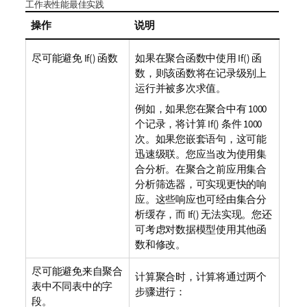
工作表性能最佳实践
操作
说明
尽可能避免
If()
函数
如果在聚合函数中使用
If()
函
数，则该函数将在记录级别上
运行并被多次求值。
例如，如果您在聚合中有 1000
个记录，将计算
If()
条件 1000
次。如果您嵌套语句，这可能
迅速级联。您应当改为使用集
合分析。在聚合之前应用集合
分析筛选器，可实现更快的响
应。这些响应也可经由集合分
析缓存，而
If()
无法实现。您还
可考虑对数据模型使用其他函
数和修改。
尽可能避免来自聚合
计算聚合时，计算将通过两个
表中不同表中的字
步骤进行：
段。