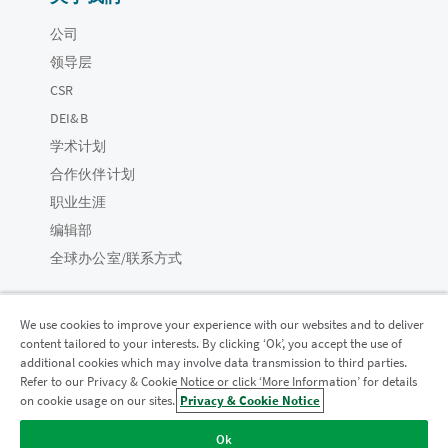
公司
领导层
CSR
DEI&B
学术计划
合作伙伴计划
职业生涯
编辑部
全球办公室/联系方式
We use cookies to improve your experience with our websites and to deliver
content tailored to your interests. By clicking ‘Ok’, you accept the use of
Qlik 社区
additional cookies which may involve data transmission to third parties.
Refer to our Privacy & Cookie Notice or click ‘More Information’ for details
on cookie usage on our sites.
Privacy & Cookie Notice
法律协议
产品条款
Legal Policies
法律条规
Ok
使用条款
商标
Do Not Share My Info