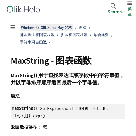
菜
Search
单
Windows 版 Qlik Sense May 2025
创建
脚本语法和图表函数
脚本和图表函数
聚合函数
字符串聚合函数
MaxString
- 图表函数
MaxString()
用于查找表达式或字段中的字符串值，
并以字母排序顺序返回最后一个字母值。
语法：
MaxString(
{[SetExpression] [
TOTAL
[<fld{,
)
fld}>]]} expr
返回数据类型：
双