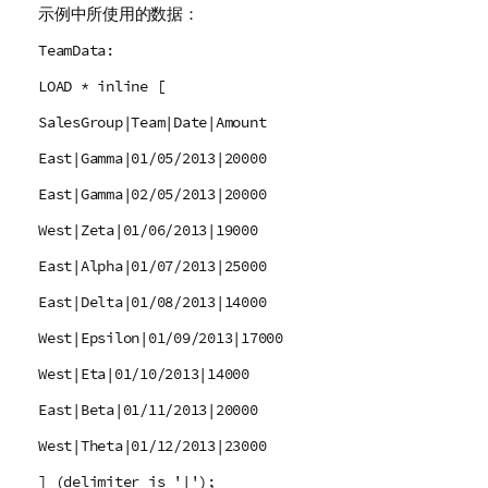
示例中所使用的数据：
TeamData:
LOAD * inline [
SalesGroup|Team|Date|Amount
East|Gamma|01/05/2013|20000
East|Gamma|02/05/2013|20000
West|Zeta|01/06/2013|19000
East|Alpha|01/07/2013|25000
East|Delta|01/08/2013|14000
West|Epsilon|01/09/2013|17000
West|Eta|01/10/2013|14000
East|Beta|01/11/2013|20000
West|Theta|01/12/2013|23000
] (delimiter is '|');