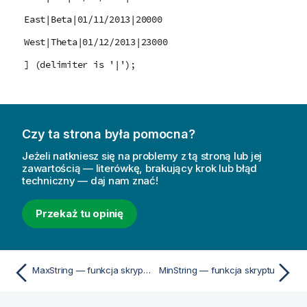
East|Beta|01/11/2013|20000
West|Theta|01/12/2013|23000
] (delimiter is '|');
Czy ta strona była pomocna?
Jeżeli natkniesz się na problemy z tą stroną lub jej
zawartością — literówkę, brakujący krok lub błąd
techniczny — daj nam znać!
Przekaż tu opinię
MaxString — funkcja skryptu
MinString — funkcja skryptu