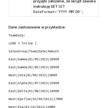
przyjęto założenie, że skrypt zawiera
instrukcję
SET
SET
DateFormat='YYYY-MM-DD';
Dane zastosowane w przykładzie:
TeamData:
LOAD * inline [
SalesGroup|Team|Date|Amount
East|Gamma|01/05/2013|20000
East|Gamma|02/05/2013|20000
West|Zeta|01/06/2013|19000
East|Alpha|01/07/2013|25000
East|Delta|01/08/2013|14000
West|Epsilon|01/09/2013|17000
West|Eta|01/10/2013|14000