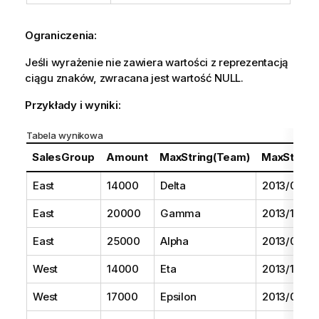
Ograniczenia:
Jeśli wyrażenie nie zawiera wartości z reprezentacją
ciągu znaków, zwracana jest wartość
NULL
.
Przykłady i wyniki:
Tabela wynikowa
SalesGroup
Amount
MaxString(Team)
MaxString(
East
14000
Delta
2013/08/01
East
20000
Gamma
2013/11/01
East
25000
Alpha
2013/07/01
West
14000
Eta
2013/10/01
West
17000
Epsilon
2013/09/01