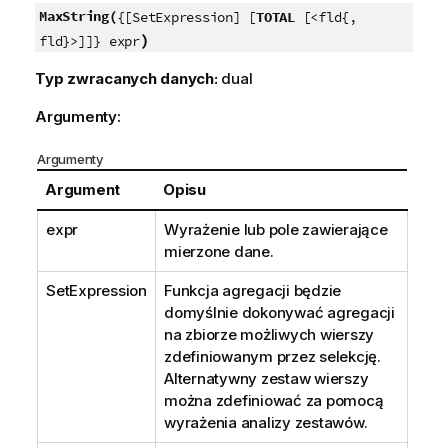
MaxString(
{[SetExpression] [
TOTAL
[<fld{,
)
fld}>]]} expr
Typ zwracanych danych:
dual
Argumenty:
Argumenty
Argument
Opisu
expr
Wyrażenie lub pole zawierające
mierzone dane.
SetExpression
Funkcja agregacji będzie
domyślnie dokonywać agregacji
na zbiorze możliwych wierszy
zdefiniowanym przez selekcję.
Alternatywny zestaw wierszy
można zdefiniować za pomocą
wyrażenia analizy zestawów.