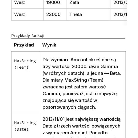
West
19000
Zeta
2013/06/01
West
23000
Theta
2013/12/01
Przykłady funkcji
Przykład
Wynik
Dla wymiaru
Amount
określone są
MaxString
trzy wartości 20000: dwie
Gamma
(Team)
(w różnych datach), a jedna —
Beta
.
Dla miary
MaxString (Team)
zwracana jest zatem wartość
Gamma
, ponieważ jest to najwyżej
znajdująca się wartość w
posortowanych ciągach.
2013/11/01 jest największą wartością
MaxString
Date
z trzech wartości powiązanych
(Date)
z wymiarem
Amount
. Ponadto