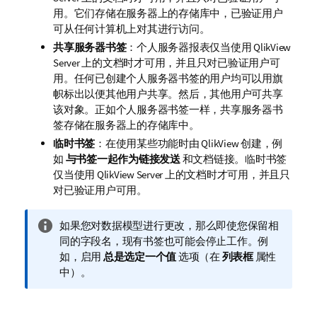
用。它们存储在服务器上的存储库中，已验证用户
可从任何计算机上对其进行访问。
共享服务器书签
：个人服务器报表仅当使用 QlikView
Server 上的文档时才可用，并且只对已验证用户可
用。任何已创建个人服务器书签的用户均可以用旗
帜标出以便其他用户共享。然后，其他用户可共享
该对象。正如个人服务器书签一样，共享服务器书
签存储在服务器上的存储库中。
临时书签
：在使用某些功能时由 QlikView 创建，例
如
与书签一起作为链接发送
和文档链接。临时书签
仅当使用 QlikView Server 上的文档时才可用，并且只
对已验证用户可用。
信
如果您对数据模型进行更改，那么即使您保留相
息
同的字段名，现有书签也可能会停止工作。例
注
如，启用
总是选定一个值
选项（在
列表框
属性
释
中）。