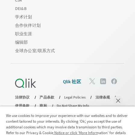
CSR
DEI&B
学术计划
合作伙伴计划
职业生涯
编辑部
全球办公室/联系方式
Qlik 社区
法律协议
产品条款
Legal Policies
法律条规
使用条款
商标
Do Not Share My Info
版权所有 © 1993-2026 QlikTech International AB。保留所有权利。
We use cookies to improve your experience with our websites and to deliver
content tailored to your interests. By clicking ‘Ok’, you accept the use of
additional cookies which may involve data transmission to third parties.
Refer to our Privacy & Cookie Notice or click ‘More Information’ for details