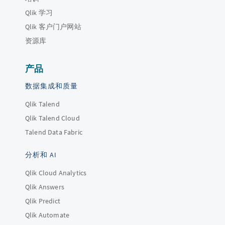
Qlik 学习
Qlik 客户门户网站
资源库
产品
数据集成和质量
Qlik Talend
Qlik Talend Cloud
Talend Data Fabric
分析和 AI
Qlik Cloud Analytics
Qlik Answers
Qlik Predict
Qlik Automate