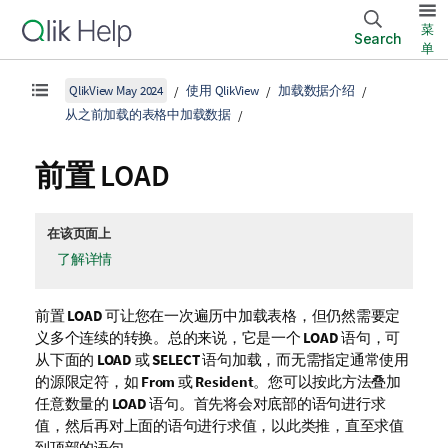
菜
Search
单
QlikView May 2024
使用 QlikView
加载数据介绍
从之前加载的表格中加载数据
前置
LOAD
在该页面上
了解详情
前置
LOAD
可让您在一次遍历中加载表格，但仍然需要定
义多个连续的转换。总的来说，它是一个
LOAD
语句，可
从下面的
LOAD
或
SELECT
语句加载，而无需指定通常使用
的源限定符，如
From
或
Resident
。您可以按此方法叠加
任意数量的
LOAD
语句。首先将会对底部的语句进行求
值，然后再对上面的语句进行求值，以此类推，直至求值
到顶部的语句。