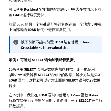
可以使用
Resident
实现相同的结果，但在大多数情况下前
置
LOAD
运行速度更快。
前置 Load 的另一个好处是可将计算保存在一个地方，并在
上面部署的
LOAD
语句中进行重复使用。
信
以下前缀不能与前置
LOAD
结合使用：
Join
、
息
Crosstable
和
Intervalmatch
。
注
释
示例 1:
可通过
SELECT
语句加载转换数据。
如果使用
SELECT
语句从数据库加载数据，则不能使用
QlikView
函数解释
SELECT
语句中的数据。解决方法是添加
LOAD
语句，这样就可以针对上面的
SELECT
语句执行数据
转换。
在本例中，我们在
LOAD
语句中使用
QlikView
函数
Date#
解释存储作为字符串的日期，并使用上一个
SELECT
语句解
释数据源。