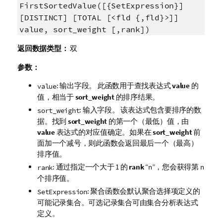
FirstSortedValue([{SetExpression}]
[DISTINCT] [TOTAL [<fld {,fld}>]]
value, sort_weight [,rank])
返回数据类型：
双
参数：
: 输出字段。 此函数用于查找表达式
value
的
value
值，相当于
sort_weight
的排序结果。
: 输入字段。 该表达式包含要排序的数
sort_weight
据。找到
sort_weight
的第一个（最低）值，由
value
表达式的对应值确定。如果在
sort_weight
前
面加一个减号，则此函数会返回最后一个（最高）
排序值。
: 通过指定一个大于 1 的
rank
“n”，您会获得第 n
rank
个排序值。
: 聚合函数会默认聚合选择项定义的
SetExpression
可能记录集合。可选记录集合可由集合分析表达式
定义。