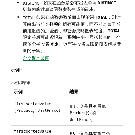
: 如果在函数参数前出现单词
DISTINCT
，
DISTINCT
则将忽略计算该函数参数生成的副本。
: 如果在函数参数前面出现单词
TOTAL
，则计
TOTAL
算给出当前选择项的所有可能值，而不只是属于当
前维度值的那些值，即它会忽略图表维度。
TOTAL
限定符后可能紧跟着一系列由尖括号括起来的一个
或多个字段名
<fld>
。这些字段名应该是图表维度变
量的子集。
定义聚合范围
示例：
示例和结果
示例
结果
firstsortedvalue
BB
，这是具有最低
(Product, UnitPrice)
Product
(9) 的
UnitPrice
。
firstsortedvalue
BB
，这是具有第二低