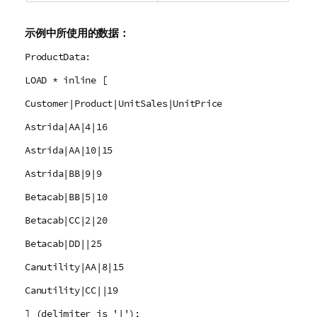
示例中所使用的数据：
ProductData:
LOAD * inline [
Customer|Product|UnitSales|UnitPrice
Astrida|AA|4|16
Astrida|AA|10|15
Astrida|BB|9|9
Betacab|BB|5|10
Betacab|CC|2|20
Betacab|DD||25
Canutility|AA|8|15
Canutility|CC||19
] (delimiter is '|');