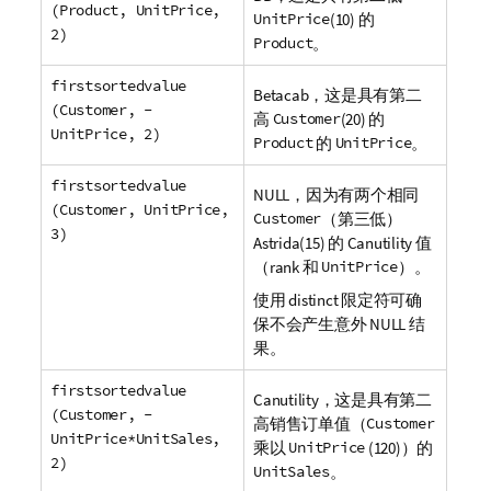
(Product, UnitPrice,
UnitPrice
(10) 的
2)
Product
。
firstsortedvalue
Betacab
，这是具有第二
(Customer, -
高
Customer
(20) 的
UnitPrice, 2)
Product
的
UnitPrice
。
firstsortedvalue
NULL
，因为有两个相同
(Customer, UnitPrice,
Customer
（第三低）
3)
Astrida
(15) 的
Canutility
值
（
rank
和
UnitPrice
）。
使用
distinct
限定符可确
保不会产生意外 NULL 结
果。
firstsortedvalue
Canutility
，这是具有第二
(Customer, -
高销售订单值（
Customer
UnitPrice*UnitSales,
乘以
UnitPrice
(120)）的
2)
UnitSales
。