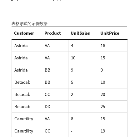
表格形式的示例数据
Customer
Product
UnitSales
UnitPrice
Astrida
AA
4
16
Astrida
AA
10
15
Astrida
BB
9
9
Betacab
BB
5
10
Betacab
CC
2
20
Betacab
DD
-
25
Canutility
AA
8
15
Canutility
CC
-
19