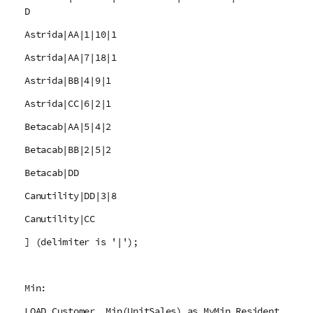
D
Astrida|AA|1|10|1
Astrida|AA|7|18|1
Astrida|BB|4|9|1
Astrida|CC|6|2|1
Betacab|AA|5|4|2
Betacab|BB|2|5|2
Betacab|DD
Canutility|DD|3|8
Canutility|CC
] (delimiter is '|');
Min:
LOAD Customer, Min(UnitSales) as MyMin Resident