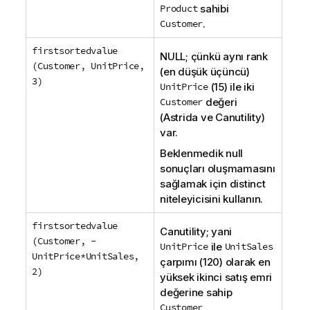
Product
sahibi
Customer
.
firstsortedvalue
NULL
; çünkü aynı
rank
(Customer, UnitPrice,
(en düşük üçüncü)
3)
UnitPrice
(15) ile iki
Customer
değeri
(
Astrida
ve
Canutility
)
var.
Beklenmedik null
sonuçları oluşmamasını
sağlamak için
distinct
niteleyicisini kullanın.
firstsortedvalue
Canutility
; yani
(Customer, -
UnitPrice
ile
UnitSales
UnitPrice*UnitSales,
çarpımı (120) olarak en
2)
yüksek ikinci satış emri
değerine sahip
Customer
.