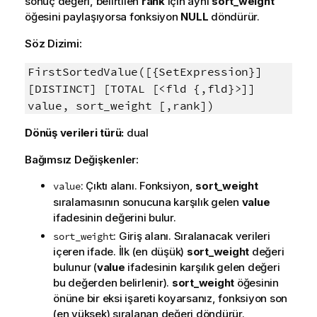
sonuç değeri, belirtilen
rank
için aynı
sort_weight
öğesini paylaşıyorsa fonksiyon
NULL
döndürür.
Söz Dizimi:
FirstSortedValue([{SetExpression}]
[DISTINCT] [TOTAL [<fld {,fld}>]]
value, sort_weight [,rank])
Dönüş verileri türü:
dual
Bağımsız Değişkenler:
: Çıktı alanı. Fonksiyon,
sort_weight
value
sıralamasının sonucuna karşılık gelen
value
ifadesinin değerini bulur.
: Giriş alanı. Sıralanacak verileri
sort_weight
içeren ifade. İlk (en düşük)
sort_weight
değeri
bulunur (
value
ifadesinin karşılık gelen değeri
bu değerden belirlenir).
sort_weight
öğesinin
önüne bir eksi işareti koyarsanız, fonksiyon son
(en yüksek) sıralanan değeri döndürür.