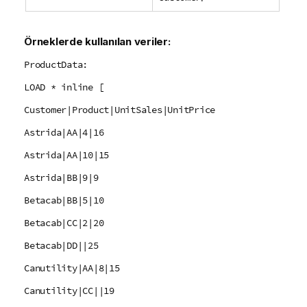
Örneklerde kullanılan veriler:
ProductData:
LOAD * inline [
Customer|Product|UnitSales|UnitPrice
Astrida|AA|4|16
Astrida|AA|10|15
Astrida|BB|9|9
Betacab|BB|5|10
Betacab|CC|2|20
Betacab|DD||25
Canutility|AA|8|15
Canutility|CC||19