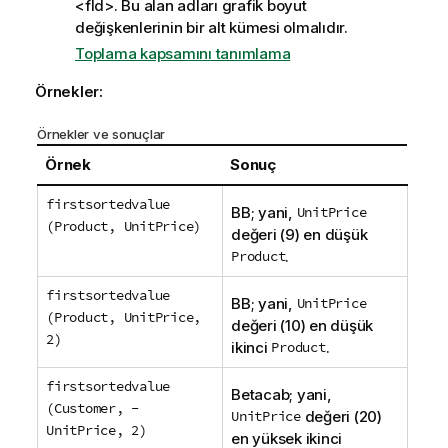
<fld>
. Bu alan adları grafik boyut
değişkenlerinin bir alt kümesi olmalıdır.
Toplama kapsamını tanımlama
Örnekler:
Örnekler ve sonuçlar
Örnek
Sonuç
firstsortedvalue
BB
; yani,
UnitPrice
(Product, UnitPrice)
değeri (9) en düşük
Product
.
firstsortedvalue
BB
; yani,
UnitPrice
(Product, UnitPrice,
değeri (10) en düşük
2)
ikinci
Product
.
firstsortedvalue
Betacab
; yani,
(Customer, -
UnitPrice
değeri (20)
UnitPrice, 2)
en yüksek ikinci