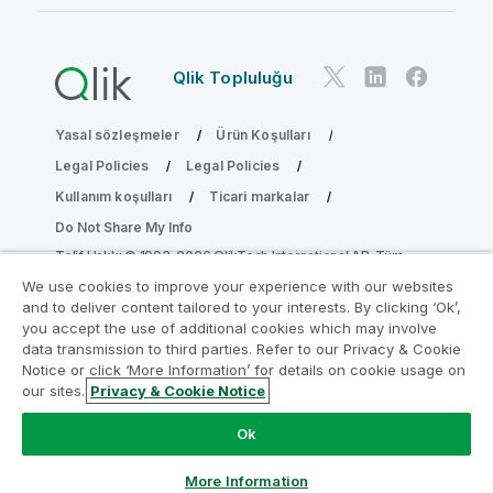
Qlik Topluluğu
Yasal sözleşmeler
Ürün Koşulları
Legal Policies
Legal Policies
Kullanım koşulları
Ticari markalar
Do Not Share My Info
Telif Hakkı © 1993-2026 QlikTech International AB. Tüm
hakları saklıdır.
We use cookies to improve your experience with our websites
and to deliver content tailored to your interests. By clicking ‘Ok’,
you accept the use of additional cookies which may involve
data transmission to third parties. Refer to our Privacy & Cookie
Analiz Modernleştirme Programına katılın
Notice or click ‘More Information’ for details on cookie usage on
our sites.
Privacy & Cookie Notice
Analiz Modernleştirme Programı ile değerli QlikView
uygulamalarınızı ödün vermeden modernleştirin.
Bize
Ok
ulaşmak
ve daha fazla bilgi almak için buraya tıklayın:
ampquestions@qlik.com
More Information