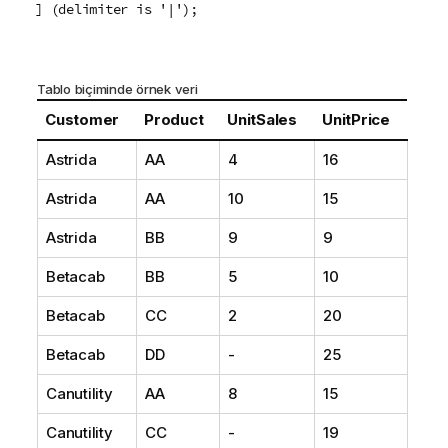
] (delimiter is '|');
Tablo biçiminde örnek veri
Customer
Product
UnitSales
UnitPrice
Astrida
AA
4
16
Astrida
AA
10
15
Astrida
BB
9
9
Betacab
BB
5
10
Betacab
CC
2
20
Betacab
DD
-
25
Canutility
AA
8
15
Canutility
CC
-
19