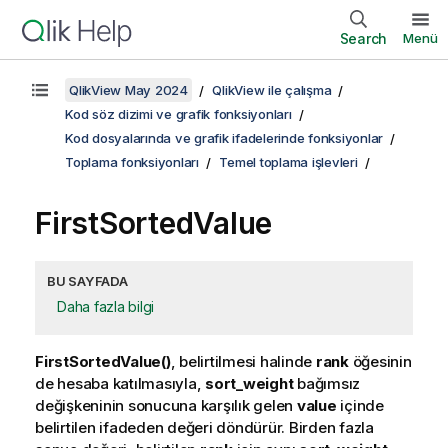
Search
Menü
QlikView May 2024
QlikView ile çalışma
Kod söz dizimi ve grafik fonksiyonları
Kod dosyalarında ve grafik ifadelerinde fonksiyonlar
Toplama fonksiyonları
Temel toplama işlevleri
FirstSortedValue
BU SAYFADA
Daha fazla bilgi
FirstSortedValue()
, belirtilmesi halinde
rank
öğesinin
de hesaba katılmasıyla,
sort_weight
bağımsız
değişkeninin sonucuna karşılık gelen
value
içinde
belirtilen ifadeden değeri döndürür. Birden fazla