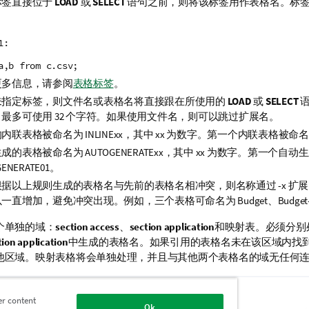
标签直接位于
LOAD
或
SELECT
语句之前，则将该标签用作表格名。标
：
1:
a,b from c.csv;
更多信息，请参阅
表格标签
。
未指定标签，则文件名或表格名将直接跟在所使用的
LOAD
或
SELECT
语
最多可使用 32 个字符。如果使用文件名，则可以跳过扩展名。
的内联表格被命名为
INLINExx
，其中
xx
为数字。第一个内联表格被命
生成的表格被命名为
AUTOGENERATExx
，其中
xx
为数字。第一个自动生
ENERATE01
。
据以上规则生成的表格名与先前的表格名相冲突，则名称通过 -x 扩展，
以一直增加，避免冲突出现。例如，三个表格可命名为
Budget
、
Budget
个单独的域：
section access
、
section application
和映射表。必须分别
tion application
中生成的表格名。如果引用的表格名未在该区域内找
他区域。映射表格将会单独处理，并且与其他两个表格名的域无任何
题
er content
格
Ok