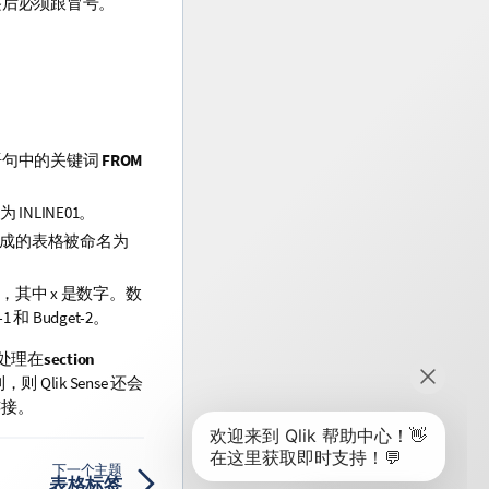
签后必须跟冒号。
句中的关键词
FROM
名为
INLINE01
。
成的表格被命名为
其中 x 是数字。数
-1
和
Budget-2
。
处理在
section
到，则
Qlik Sense
还会
连接。
下一个主题
表格标签