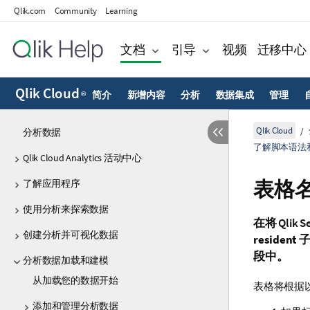
Qlik.com
Community
Learning
文档
引导
视频
迁移中心
Qlik Cloud
简介
新增内容
分析
数据集成
管理
®
Qlik Cloud
分析数据
了解脚本语法
Qlik Cloud Analytics 活动中心
表格
了解应用程序
使用分析来探索数据
在将
Qlik S
创建分析并可视化数据
resident
子
段
中。
分析数据加载和建模
从加载您的数据开始
表格将根据
添加和管理分析数据