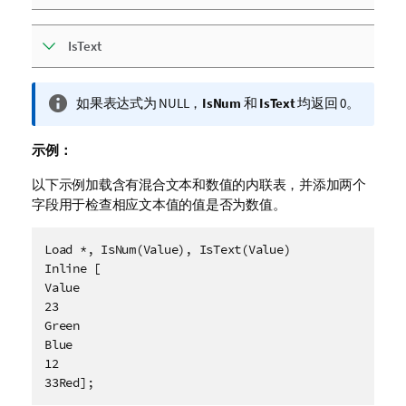
IsText
信
如果表达式为
NULL
，
IsNum
和
IsText
均返回 0。
息
注
示例：
释
以下示例加载含有混合文本和数值的内联表，并添加两个
字段用于检查相应文本值的值是否为数值。
Load *, IsNum(Value), IsText(Value)

Inline [

Value

23

Green

Blue

12

33Red];