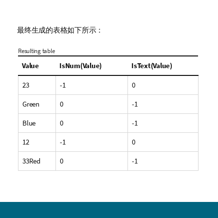
最终生成的表格如下所示：
Resulting table
Value
IsNum(Value)
IsText(Value)
23
-1
0
Green
0
-1
Blue
0
-1
12
-1
0
33Red
0
-1