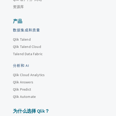
资源库
产品
数据集成和质量
Qlik Talend
Qlik Talend Cloud
Talend Data Fabric
分析和 AI
Qlik Cloud Analytics
Qlik Answers
Qlik Predict
Qlik Automate
为什么选择 Qlik？