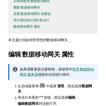
启用和禁用 数据移动网关
删除 数据移动网关
设置 数据移动网关 的通知
执行错过的计划任务运行
数据移动网关 属性
本主题介绍如何管理您的
数据移动网关
。
编辑
数据移动网关
属性
信
如果需要更新注册密钥，请按照中
管理 数据移动
息
网关 服务器
描述的过程进行操作。
注
释
从启动器菜单 (
) 中选择
管理
，然后选择
数据网
关
。
单击行末尾的
按钮，然后选择
编辑
。
编辑数据网关
对话框打开。