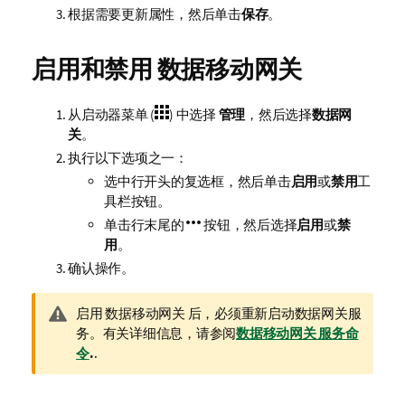
根据需要更新属性，然后单击
保存
。
启用和禁用
数据移动网关
从启动器菜单 (
) 中选择
管理
，然后选择
数据网
关
。
执行以下选项之一：
选中行开头的复选框，然后单击
启用
或
禁用
工
具栏按钮。
单击行末尾的
按钮，然后选择
启用
或
禁
用
。
确认操作。
警
启用
数据移动网关
后，必须重新启动数据网关服
告
务。有关详细信息，请参阅
数据移动网关 服务命
注
令
.
.
释