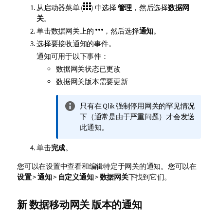
从启动器菜单 (
) 中选择
管理
，然后选择
数据网
关
。
单击数据网关上的
，然后选择
通知
。
选择要接收通知的事件。
通知可用于以下事件：
数据网关状态已更改
数据网关版本需要更新
信
只有在 Qlik 强制停用网关的罕见情况
息
下（通常是由于严重问题）才会发送
注
此通知。
释
单击
完成
。
您可以在设置中查看和编辑特定于网关的通知。您可以在
设置
>
通知
>
自定义通知
>
数据网关
下找到它们。
新
数据移动网关
版本的通知