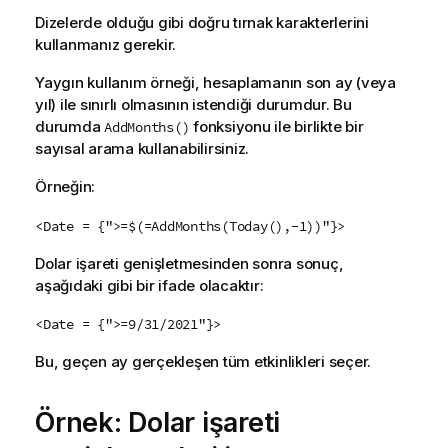
Dizelerde olduğu gibi doğru tırnak karakterlerini
kullanmanız gerekir.
Yaygın kullanım örneği, hesaplamanın son ay (veya
yıl) ile sınırlı olmasının istendiği durumdur. Bu
durumda
fonksiyonu ile birlikte bir
AddMonths()
sayısal arama kullanabilirsiniz.
Örneğin:
<Date = {">=$(=AddMonths(Today(),-1))"}>
Dolar işareti genişletmesinden sonra sonuç,
aşağıdaki gibi bir ifade olacaktır:
<Date = {">=9/31/2021"}>
Bu, geçen ay gerçekleşen tüm etkinlikleri seçer.
Örnek: Dolar işareti