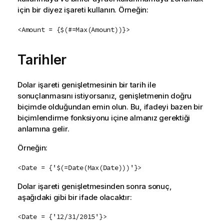
için bir diyez işareti kullanın. Örneğin:
<Amount = {$(#=Max(Amount))}>
Tarihler
Dolar işareti genişletmesinin bir tarih ile
sonuçlanmasını istiyorsanız, genişletmenin doğru
biçimde olduğundan emin olun. Bu, ifadeyi bazen bir
biçimlendirme fonksiyonu içine almanız gerektiği
anlamına gelir.
Örneğin:
<Date = {'$(=Date(Max(Date)))'}>
Dolar işareti genişletmesinden sonra sonuç,
aşağıdaki gibi bir ifade olacaktır:
<Date = {'12/31/2015'}>