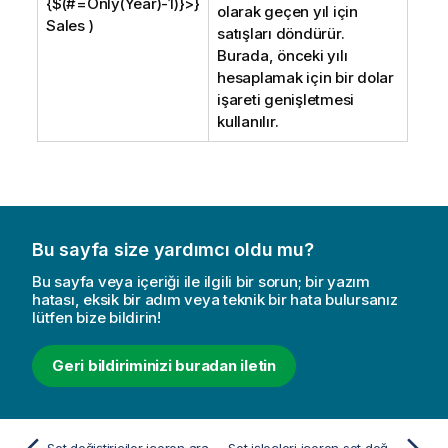
{$(#=Only(Year)-1)}>}
olarak geçen yıl için
Sales )
satışları döndürür.
Burada, önceki yılı
hesaplamak için bir dolar
işareti genişletmesi
kullanılır.
Bu sayfa size yardımcı oldu mu?
Bu sayfa veya içeriği ile ilgili bir sorun; bir yazım
hatası, eksik bir adım veya teknik bir hata bulursanız
lütfen bize bildirin!
Geri bildiriminizi buradan iletin
Set değiştiriciler içeren aramalar
Set işleçleri içeren set değiştiricileri