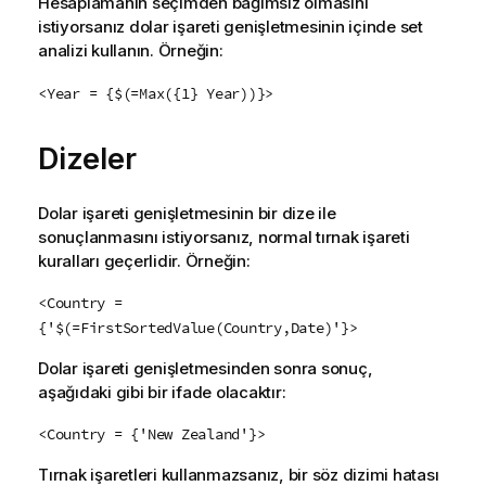
Hesaplamanın seçimden bağımsız olmasını
istiyorsanız dolar işareti genişletmesinin içinde set
analizi kullanın. Örneğin:
<Year = {$(=Max({1} Year))}>
Dizeler
Dolar işareti genişletmesinin bir dize ile
sonuçlanmasını istiyorsanız, normal tırnak işareti
kuralları geçerlidir. Örneğin:
<Country =
{'$(=FirstSortedValue(Country,Date)'}>
Dolar işareti genişletmesinden sonra sonuç,
aşağıdaki gibi bir ifade olacaktır:
<Country = {'New Zealand'}>
Tırnak işaretleri kullanmazsanız, bir söz dizimi hatası