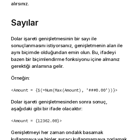
alırsınız.
Sayılar
Dolar işareti genişletmesinin bir sayı ile
sonuçlanmasını istiyorsanız, genişletmenin alan ile
aynı biçimde olduğundan emin olun. Bu, ifadeyi
bazen bir biçimlendirme fonksiyonu içine almanız
gerektiği anlamına gelir.
Örneğin:
<Amount = {$(=Num(Max(Amount), '###0.00'))}>
Dolar işareti genişletmesinden sonra sonuç,
aşağıdaki gibi bir ifade olacaktır:
<Amount = {12362.00}>
Genişletmeyi her zaman ondalık basamak
kullanmaya ve binler ayracı kullanmamaya zorlamak