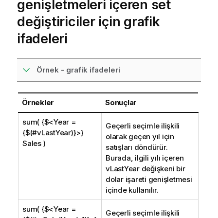
genişletmeleri içeren set
değiştiriciler için grafik
ifadeleri
Örnek - grafik ifadeleri
Örnekler
Sonuçlar
sum( {$<Year =
Geçerli seçimle ilişkili
{$(#vLastYear)}>}
olarak geçen yıl için
Sales )
satışları döndürür.
Burada, ilgili yılı içeren
vLastYear
değişkeni bir
dolar işareti genişletmesi
içinde kullanılır.
sum( {$<Year =
Geçerli seçimle ilişkili