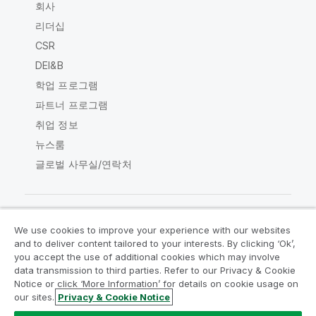
회사
리더십
CSR
DEI&B
학업 프로그램
파트너 프로그램
취업 정보
뉴스룸
글로벌 사무실/연락처
We use cookies to improve your experience with our websites
Qlik Community
and to deliver content tailored to your interests. By clicking ‘Ok’,
you accept the use of additional cookies which may involve
data transmission to third parties. Refer to our Privacy & Cookie
법적 계약
제품 약관
Legal Policies
Notice or click ‘More Information’ for details on cookie usage on
Legal Policies
사용 약관
상표
our sites.
Privacy & Cookie Notice
Do Not Share My Info