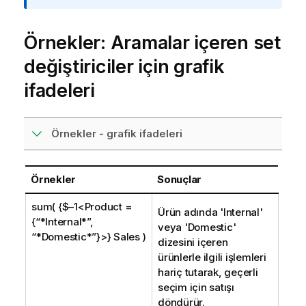
Örnekler: Aramalar içeren set
değiştiriciler için grafik
ifadeleri
Örnekler - grafik ifadeleri
Örnekler
Sonuçlar
sum( {$–1<Product =
Ürün adında '
Internal
'
{“*Internal*”,
veya '
Domestic
'
“*Domestic*”}>} Sales )
dizesini içeren
ürünlerle ilgili işlemleri
hariç tutarak, geçerli
seçim için satışı
döndürür.