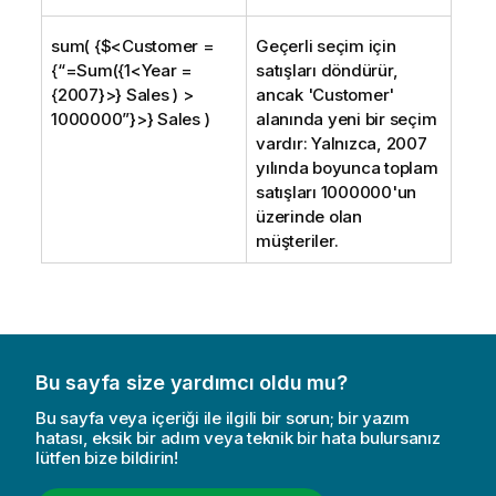
sum( {$<Customer =
Geçerli seçim için
{“=Sum({1<Year =
satışları döndürür,
{2007}>} Sales ) >
ancak '
Customer
'
1000000”}>} Sales )
alanında yeni bir seçim
vardır: Yalnızca, 2007
yılında boyunca toplam
satışları 1000000'un
üzerinde olan
müşteriler.
Bu sayfa size yardımcı oldu mu?
Bu sayfa veya içeriği ile ilgili bir sorun; bir yazım
hatası, eksik bir adım veya teknik bir hata bulursanız
lütfen bize bildirin!