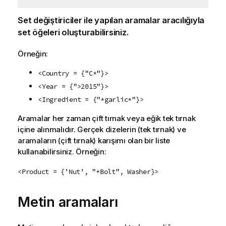
Set değiştiriciler ile yapılan aramalar aracılığıyla
set öğeleri oluşturabilirsiniz.
Örneğin:
<Country = {"C*"}>
<Year = {">2015"}>
<Ingredient = {"*garlic*"}>
Aramalar her zaman çift tırnak veya eğik tek tırnak
içine alınmalıdır. Gerçek dizelerin (tek tırnak) ve
aramaların (çift tırnak) karışımı olan bir liste
kullanabilirsiniz. Örneğin:
<Product = {'Nut', "*Bolt", Washer}>
Metin aramaları