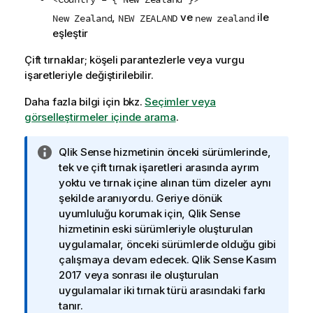
,
ve
ile
New Zealand
NEW ZEALAND
new zealand
eşleştir
Çift tırnaklar; köşeli parantezlerle veya vurgu
işaretleriyle değiştirilebilir.
Daha fazla bilgi için bkz.
Seçimler veya
görselleştirmeler içinde arama
.
B
Qlik Sense
hizmetinin önceki sürümlerinde,
i
tek ve çift tırnak işaretleri arasında ayrım
l
yoktu ve tırnak içine alınan tüm dizeler aynı
g
şekilde aranıyordu. Geriye dönük
i
uyumluluğu korumak için,
Qlik Sense
n
hizmetinin eski sürümleriyle oluşturulan
o
uygulamalar, önceki sürümlerde olduğu gibi
t
çalışmaya devam edecek.
Qlik Sense
Kasım
u
2017 veya sonrası ile oluşturulan
uygulamalar iki tırnak türü arasındaki farkı
tanır.