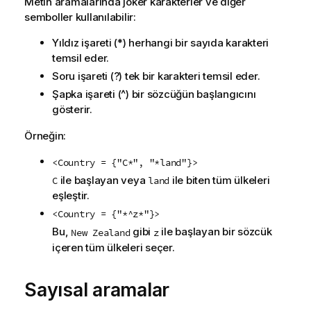
Metin aramalarında joker karakterler ve diğer
semboller kullanılabilir:
Yıldız işareti (*) herhangi bir sayıda karakteri
temsil eder.
Soru işareti (?) tek bir karakteri temsil eder.
Şapka işareti (^) bir sözcüğün başlangıcını
gösterir.
Örneğin:
<Country = {"C*", "*land"}>
ile başlayan veya
ile biten tüm ülkeleri
C
land
eşleştir.
<Country = {"*^z*"}>
Bu,
gibi
ile başlayan bir sözcük
New Zealand
z
içeren tüm ülkeleri seçer.
Sayısal aramalar