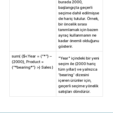
burada 2000,
başlangıçta geçerli
seçime dahil edilmişse
de hariç tutulur. Örnek,
bir öncelik sırası
tanımlamak için bazen
ayraç kullanmanın ne
kadar önemli olduğunu
gösterir.
sum( {$<Year = {“*”} –
"
Year
" içindeki bir yeni
{2000}, Product =
seçim ile (2000 hariç
{“*bearing*”} >} Sales )
tüm yıllar) ve yalnızca
'bearing' dizesini
içeren ürünler için,
geçerli seçime yönelik
satışları döndürür.