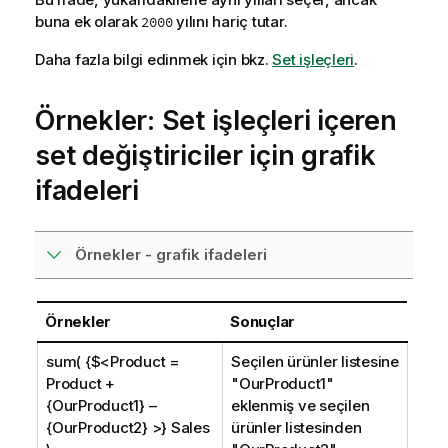
buna ek olarak
yılını hariç tutar.
2000
Daha fazla bilgi edinmek için bkz.
Set işleçleri
.
Örnekler: Set işleçleri içeren
set değiştiriciler için grafik
ifadeleri
Örnekler - grafik ifadeleri
Örnekler
Sonuçlar
sum( {$<Product =
Seçilen ürünler listesine
Product +
"
OurProduct1
"
{OurProduct1} –
eklenmiş ve seçilen
{OurProduct2} >} Sales
ürünler listesinden