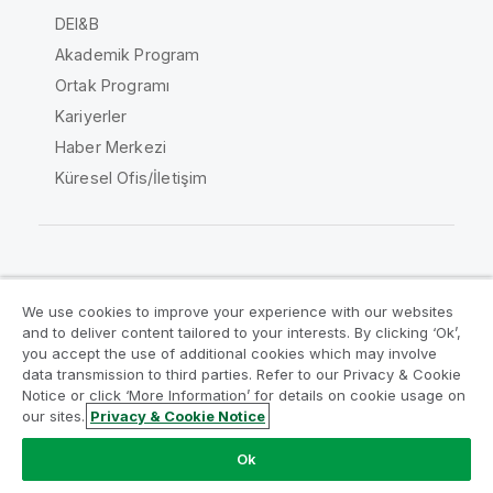
DEI&B
Akademik Program
Ortak Programı
Kariyerler
Haber Merkezi
Küresel Ofis/İletişim
Qlik Topluluğu
We use cookies to improve your experience with our websites
and to deliver content tailored to your interests. By clicking ‘Ok’,
Yasal sözleşmeler
Ürün Koşulları
you accept the use of additional cookies which may involve
data transmission to third parties. Refer to our Privacy & Cookie
Legal Policies
Legal Policies
Notice or click ‘More Information’ for details on cookie usage on
Kullanım koşulları
Ticari markalar
our sites.
Privacy & Cookie Notice
Do Not Share My Info
Ok
Telif Hakkı © 1993-2026 QlikTech International AB. Tüm
hakları saklıdır.