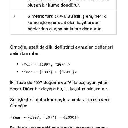
oluşan bir küme döndürür.
/
Simetrik fark
(XOR)
. Bu ikili işlem, her iki
küme işlenenine ait olan kayıtlardan
öğelerden oluşan bir küme döndürür.
Örneğin, aşağıdaki iki değiştirici aynı alan değerleri
setini tanımlar:
<Year = {1997, "20*"}>
<Year = {1997} + {"20*"}>
İki ifade de
değerini ve
ile başlayan yılları
1997
20
seçer. Diğer bir deyişle bu, iki koşulun bileşimidir.
Set işleçleri, daha karmaşık tanımlara da izin verir.
Örneğin:
<Year = {1997, "20*"} - {2000}>
Bu ifade, yukarıdakilerle aynı yılları seçer, ancak