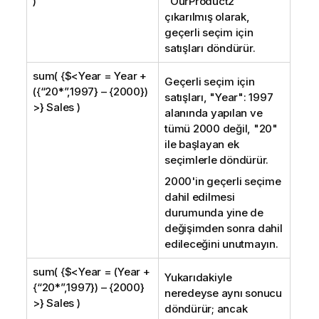
)
"
OurProduct2
"
çıkarılmış olarak,
geçerli seçim için
satışları döndürür.
sum( {$<Year = Year +
Geçerli seçim için
({“20*”,1997} – {2000})
satışları, "
Year
": 1997
>} Sales )
alanında yapılan ve
tümü 2000 değil, "20"
ile başlayan ek
seçimlerle döndürür.
2000'in geçerli seçime
dahil edilmesi
durumunda yine de
değişimden sonra dahil
edileceğini unutmayın.
sum( {$<Year = (Year +
Yukarıdakiyle
{“20*”,1997}) – {2000}
neredeyse aynı sonucu
>} Sales )
döndürür; ancak