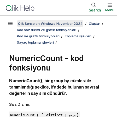
Search
Menü
Qlik Sense on Windows November 2024
Oluştur
Kod söz dizimi ve grafik fonksiyonları
Kod ve grafik fonksiyonları
Toplama işlevleri
Sayaç toplama işlevleri
NumericCount - kod
fonksiyonu
NumericCount()
, bir
group by
cümlesi ile
tanımlandığı şekilde, ifadede bulunan sayısal
değerlerin sayısını döndürür.
Söz Dizimi:
[
)
NumericCount (
distinct
] expr