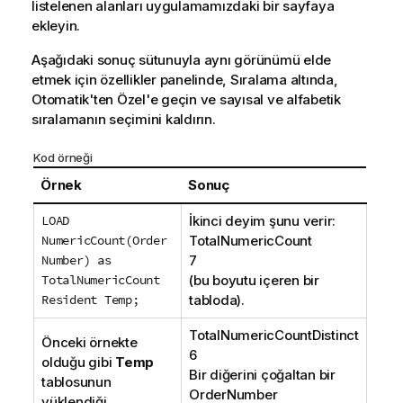
listelenen alanları uygulamamızdaki bir sayfaya
ekleyin.
Aşağıdaki sonuç sütunuyla aynı görünümü elde
etmek için özellikler panelinde, Sıralama altında,
Otomatik'ten Özel'e geçin ve sayısal ve alfabetik
sıralamanın seçimini kaldırın.
Kod örneği
Örnek
Sonuç
LOAD
İkinci deyim şunu verir:
NumericCount(Order
TotalNumericCount
Number) as
7
TotalNumericCount
(bu boyutu içeren bir
Resident Temp;
tabloda).
TotalNumericCountDistinct
Önceki örnekte
6
olduğu gibi
Temp
Bir diğerini çoğaltan bir
tablosunun
OrderNumber
yüklendiği