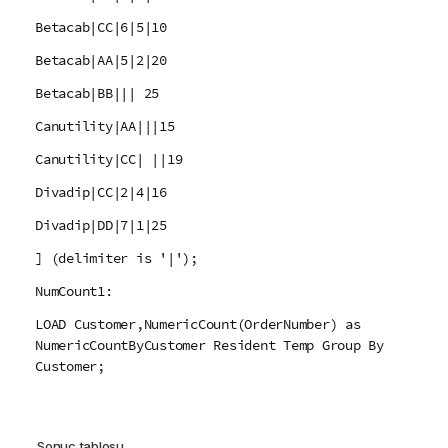
Betacab|CC|6|5|10
Betacab|AA|5|2|20
Betacab|BB||| 25
Canutility|AA|||15
Canutility|CC| ||19
Divadip|CC|2|4|16
Divadip|DD|7|1|25
] (delimiter is '|');
NumCount1:
LOAD Customer,NumericCount(OrderNumber) as
NumericCountByCustomer Resident Temp Group By
Customer;
Sonuç tablosu