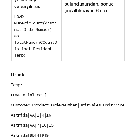
bulunduğundan, sonuç
varsayılırsa:
çoğaltılmayan 6 olur.
LOAD
NumericCount(disti
nct OrderNumber)
as
TotalNumeriCCountD
istinct Resident
Temp;
Örnek:
Temp:
LOAD * inline [
Customer|Product|OrderNumber|UnitSales|UnitPrice
Astrida|AA|1|4|16
Astrida|AA|7|10|15
Astrida|BB|4|9|9