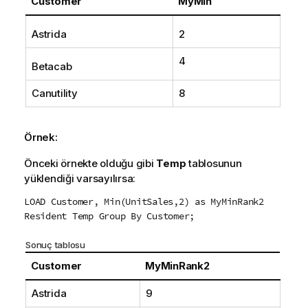
Customer
MyMin
Astrida
2
4
Betacab
Canutility
8
Örnek:
Önceki örnekte olduğu gibi
Temp
tablosunun
yüklendiği varsayılırsa:
LOAD Customer, Min(UnitSales,2) as MyMinRank2
Resident Temp Group By Customer;
Sonuç tablosu
Customer
MyMinRank2
Astrida
9