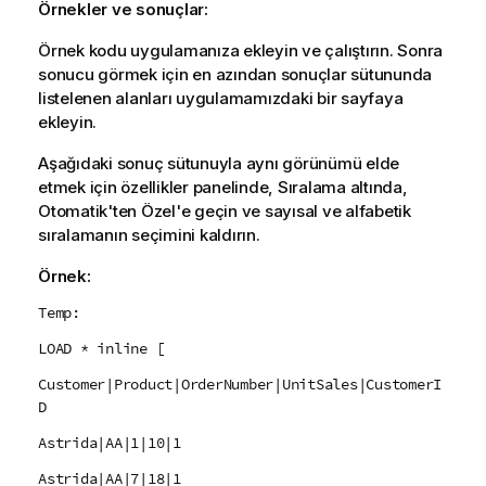
Örnekler ve sonuçlar:
Örnek kodu uygulamanıza ekleyin ve çalıştırın. Sonra
sonucu görmek için en azından sonuçlar sütununda
listelenen alanları uygulamamızdaki bir sayfaya
ekleyin.
Aşağıdaki sonuç sütunuyla aynı görünümü elde
etmek için özellikler panelinde, Sıralama altında,
Otomatik'ten Özel'e geçin ve sayısal ve alfabetik
sıralamanın seçimini kaldırın.
Örnek:
Temp:
LOAD * inline [
Customer|Product|OrderNumber|UnitSales|CustomerI
D
Astrida|AA|1|10|1
Astrida|AA|7|18|1