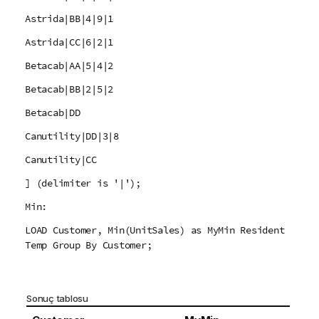
Astrida|BB|4|9|1
Astrida|CC|6|2|1
Betacab|AA|5|4|2
Betacab|BB|2|5|2
Betacab|DD
Canutility|DD|3|8
Canutility|CC
] (delimiter is '|');
Min:
LOAD Customer, Min(UnitSales) as MyMin Resident
Temp Group By Customer;
Sonuç tablosu