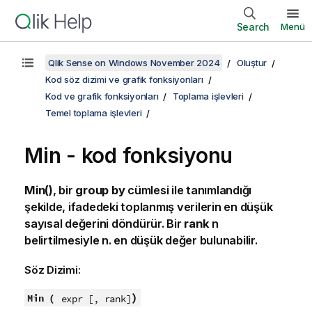
Search
Menü
Qlik Sense on Windows November 2024
Oluştur
Kod söz dizimi ve grafik fonksiyonları
Kod ve grafik fonksiyonları
Toplama işlevleri
Temel toplama işlevleri
Min - kod fonksiyonu
Min()
, bir
group by
cümlesi ile tanımlandığı
şekilde, ifadedeki toplanmış verilerin en düşük
sayısal değerini döndürür. Bir
rank
n
belirtilmesiyle n. en düşük değer bulunabilir.
Söz Dizimi:
)
Min (
expr [, rank]