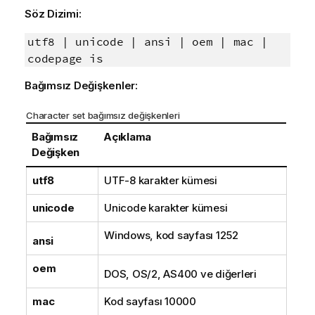
Söz Dizimi:
utf8 | unicode | ansi | oem | mac |
codepage is
Bağımsız Değişkenler:
Character set bağımsız değişkenleri
Bağımsız
Açıklama
Değişken
utf8
UTF-8
karakter kümesi
unicode
Unicode
karakter kümesi
Windows
, kod sayfası
1252
ansi
oem
DOS
,
OS/2
,
AS400
ve diğerleri
mac
Kod sayfası
10000