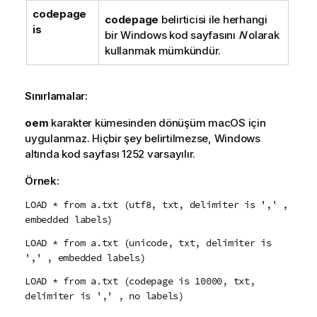
codepage
codepage
belirticisi ile herhangi
is
bir
Windows
kod sayfasını
N
olarak
kullanmak mümkündür.
Sınırlamalar:
oem
karakter kümesinden dönüşüm
macOS
için
uygulanmaz. Hiçbir şey belirtilmezse,
Windows
altında kod sayfası
1252
varsayılır.
Örnek:
LOAD * from a.txt (utf8, txt, delimiter is ',' ,
embedded labels)
LOAD * from a.txt (unicode, txt, delimiter is
',' , embedded labels)
LOAD * from a.txt (codepage is 10000, txt,
delimiter is ',' , no labels)