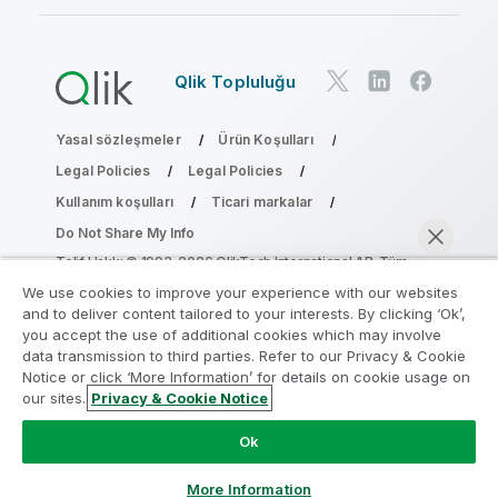
Qlik Topluluğu
Yasal sözleşmeler
Ürün Koşulları
Legal Policies
Legal Policies
Kullanım koşulları
Ticari markalar
Do Not Share My Info
Telif Hakkı © 1993-2026 QlikTech International AB. Tüm
hakları saklıdır.
We use cookies to improve your experience with our websites
and to deliver content tailored to your interests. By clicking ‘Ok’,
you accept the use of additional cookies which may involve
data transmission to third parties. Refer to our Privacy & Cookie
Analiz Modernleştirme Programına katılın
Notice or click ‘More Information’ for details on cookie usage on
our sites.
Privacy & Cookie Notice
Analiz Modernleştirme Programı ile değerli QlikView
Şimdi sohbet et
uygulamalarınızı ödün vermeden modernleştirin.
Bize
Ok
ulaşmak
ve daha fazla bilgi almak için buraya tıklayın:
ampquestions@qlik.com
More Information