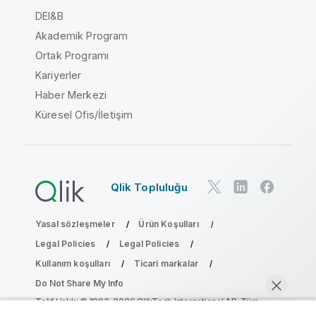
DEI&B
Akademik Program
Ortak Programı
Kariyerler
Haber Merkezi
Küresel Ofis/İletişim
Qlik Topluluğu
Yasal sözleşmeler
Ürün Koşulları
Legal Policies
Legal Policies
Kullanım koşulları
Ticari markalar
Do Not Share My Info
Telif Hakkı © 1993-2026 QlikTech International AB. Tüm
hakları saklıdır.