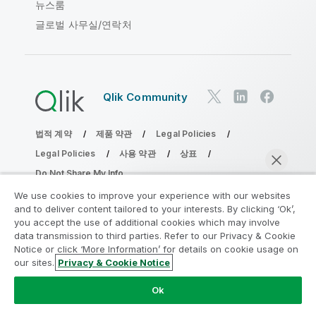
뉴스룸
글로벌 사무실/연락처
Qlik Community
법적 계약
제품 약관
Legal Policies
Legal Policies
사용 약관
상표
Do Not Share My Info
Copyright © 1993-2026 QlikTech International AB. 무단 전재
We use cookies to improve your experience with our websites
및 복제를 금합니다.
and to deliver content tailored to your interests. By clicking ‘Ok’,
you accept the use of additional cookies which may involve
data transmission to third parties. Refer to our Privacy & Cookie
Notice or click ‘More Information’ for details on cookie usage on
분석 현대화 프로그램에 참여
our sites.
Privacy & Cookie Notice
지금 채팅
분석 현대화 프로그램으로 귀중한 QlikView 앱을 손상시키지
Ok
않고 현대화하십시오.
여기를 클릭
하여 자세한 내용을 참조하
거나 다음에 연결하십시오.
ampquestions@qlik.com