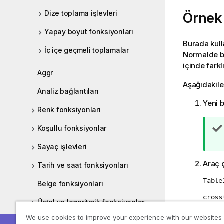
Dize toplama işlevleri
Örnek 
Yapay boyut fonksiyonları
Burada kull
İç içe geçmeli toplamalar
Normalde bu
içinde farkl
Aggr
Aşağıdakile
Analiz bağlantıları
Yeni b
Renk fonksiyonları
Koşullu fonksiyonlar
Sayaç işlevleri
Araç
Tarih ve saat fonksiyonları
Table
Belge fonksiyonları
cross
Üstel ve logaritmik fonksiyonlar
Obser
We use cookies to improve your experience with our websites
Alan fonksiyonları