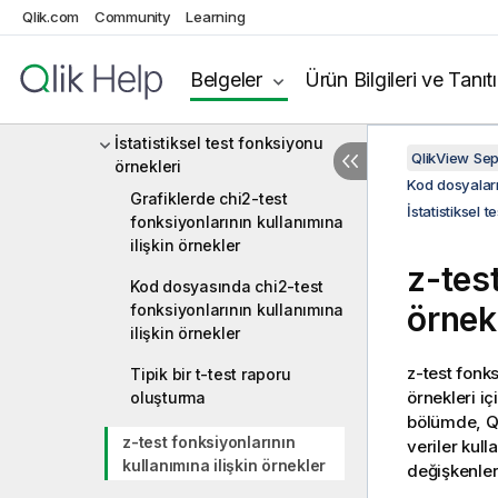
Qlik.com
Community
Learning
Ki2 testi fonksiyonları
T testi fonksiyonları
Belgeler
Ürün Bilgileri ve Tanıt
Z testi fonksiyonları
İstatistiksel test fonksiyonu
QlikView Se
örnekleri
Kod dosyaları
Grafiklerde chi2-test
İstatistiksel 
fonksiyonlarının kullanımına
ilişkin örnekler
z-tes
Kod dosyasında chi2-test
örnek
fonksiyonlarının kullanımına
ilişkin örnekler
z-test
fonksi
Tipik bir t-test raporu
örnekleri iç
oluşturma
bölümde,
Q
z-test fonksiyonlarının
veriler kull
kullanımına ilişkin örnekler
değişkenler 