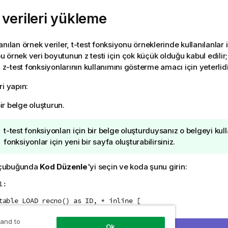
verileri yükleme
anılan örnek veriler,
t-test
fonksiyonu örneklerinde kullanılanlar il
 örnek veri boyutunun z testi için çok küçük olduğu kabul edilir
ı
z-test
fonksiyonlarının kullanımını gösterme amacı için yeterlidi
ri yapın:
ir belge oluşturun.
İ
t-test
fonksiyonları için bir belge oluşturduysanız o belgeyi kull
p
fonksiyonlar için yeni bir sayfa oluşturabilirsiniz.
u
c
 çubuğunda
Kod Düzenle
'yi seçin ve koda şunu girin:
u
1:
n
o
table LOAD recno() as ID, * inline [
t
vation|Comparison
u
 and to
Ok