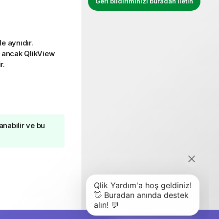
Geri bildiriminizi buradan iletin
e aynıdır.
; ancak
QlikView
r.
anabilir ve bu