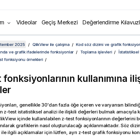
ım
Videolar
Geçiş Merkezi
Değerlendirme Kılavuzl
ptember 2025
QlikView ile çalışma
Kod söz dizimi ve grafik fonksiyon
nda ve grafik ifadelerinde fonksiyonlar
Toplama işlevleri
İstatistikse
test fonksiyonu örnekleri
t
fonksiyonlarının kullanımına ili
ler
yonları, genellikle 30'dan fazla öğe içeren ve varyansın bilindiğ
in
z-test
istatistiksel analizi ile ilişkili değerleri bulmak amacıyla k
likView
içinde kullanılabilen
z-test
fonksiyonlarının değerlerini 
anılarak grafiklerin nasıl oluşturulacağı açıklanmaktadır. Söz diz
ile ilgili açıklamalar için lütfen, ayrı
z-test
grafik fonksiyonu konu