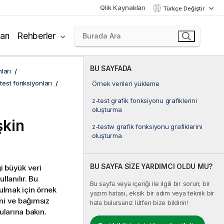
Qlik Kaynakları
Türkçe Değiştir
arı
Rehberler
BU SAYFADA
ları
l test fonksiyonları
Örnek verileri yükleme
z-test grafik fonksiyonu grafiklerini
oluşturma
şkin
z-testw grafik fonksiyonu grafiklerini
oluşturma
BU SAYFA SİZE YARDIMCI OLDU MU?
i büyük veri
ullanılır. Bu
Bu sayfa veya içeriği ile ilgili bir sorun; bir
bulmak için örnek
yazım hatası, eksik bir adım veya teknik bir
imi ve bağımsız
hata bulursanız lütfen bize bildirin!
larına bakın.