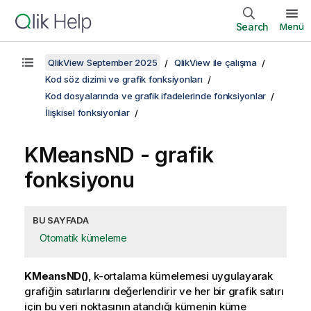
Search
Menü
QlikView September 2025
QlikView ile çalışma
Kod söz dizimi ve grafik fonksiyonları
Kod dosyalarında ve grafik ifadelerinde fonksiyonlar
İlişkisel fonksiyonlar
KMeansND
- grafik
fonksiyonu
BU SAYFADA
Otomatik kümeleme
KMeansND()
, k-ortalama kümelemesi uygulayarak
grafiğin satırlarını değerlendirir ve her bir grafik satırı
için bu veri noktasının atandığı kümenin küme