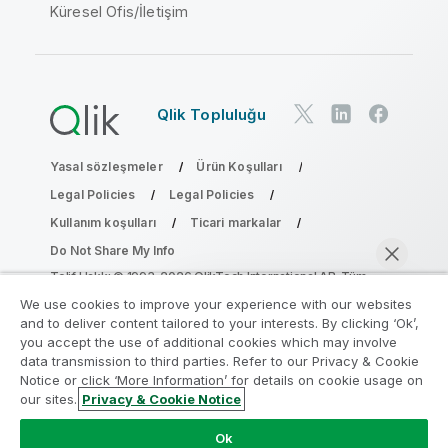
Küresel Ofis/İletişim
Qlik Topluluğu
Yasal sözleşmeler
Ürün Koşulları
Legal Policies
Legal Policies
Kullanım koşulları
Ticari markalar
Do Not Share My Info
Telif Hakkı © 1993-2026 QlikTech International AB. Tüm
hakları saklıdır.
We use cookies to improve your experience with our websites
and to deliver content tailored to your interests. By clicking ‘Ok’,
you accept the use of additional cookies which may involve
data transmission to third parties. Refer to our Privacy & Cookie
Analiz Modernleştirme Programına katılın
Notice or click ‘More Information’ for details on cookie usage on
our sites.
Privacy & Cookie Notice
Analiz Modernleştirme Programı ile değerli QlikView
Şimdi sohbet et
uygulamalarınızı ödün vermeden modernleştirin.
Bize
Ok