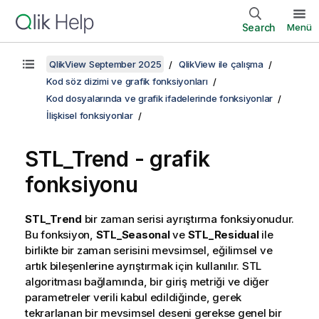
Search
Menü
QlikView September 2025
QlikView ile çalışma
Kod söz dizimi ve grafik fonksiyonları
Kod dosyalarında ve grafik ifadelerinde fonksiyonlar
İlişkisel fonksiyonlar
STL_Trend - grafik
fonksiyonu
STL_Trend
bir zaman serisi ayrıştırma fonksiyonudur.
Bu fonksiyon,
STL_Seasonal
ve
STL_Residual
ile
birlikte bir zaman serisini mevsimsel, eğilimsel ve
artık bileşenlerine ayrıştırmak için kullanılır. STL
algoritması bağlamında, bir giriş metriği ve diğer
parametreler verili kabul edildiğinde, gerek
tekrarlanan bir mevsimsel deseni gerekse genel bir