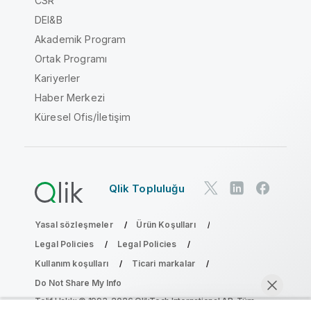
CSR
DEI&B
Akademik Program
Ortak Programı
Kariyerler
Haber Merkezi
Küresel Ofis/İletişim
Qlik Topluluğu
Yasal sözleşmeler
Ürün Koşulları
Legal Policies
Legal Policies
Kullanım koşulları
Ticari markalar
Do Not Share My Info
Telif Hakkı © 1993-2026 QlikTech International AB. Tüm