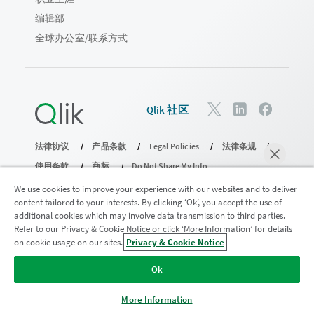
编辑部
全球办公室/联系方式
Qlik 社区
法律协议
产品条款
Legal Policies
法律条规
使用条款
商标
Do Not Share My Info
版权所有 © 1993-2026 QlikTech International AB。保留所有权利。
We use cookies to improve your experience with our websites and to deliver
content tailored to your interests. By clicking ‘Ok’, you accept the use of
additional cookies which may involve data transmission to third parties.
Refer to our Privacy & Cookie Notice or click ‘More Information’ for details
加入分析现代化计划
on cookie usage on our sites.
Privacy & Cookie Notice
马上聊天
使用分析现代化计划实现现代化，同时不损害您宝贵的
Ok
QlikView 应用程序。
单击此处
了解更多信息或联系：
ampquestions@qlik.com
More Information