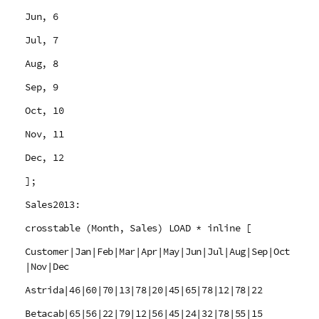
Jun, 6
Jul, 7
Aug, 8
Sep, 9
Oct, 10
Nov, 11
Dec, 12
];
Sales2013:
crosstable (Month, Sales) LOAD * inline [
Customer|Jan|Feb|Mar|Apr|May|Jun|Jul|Aug|Sep|Oct
|Nov|Dec
Astrida|46|60|70|13|78|20|45|65|78|12|78|22
Betacab|65|56|22|79|12|56|45|24|32|78|55|15