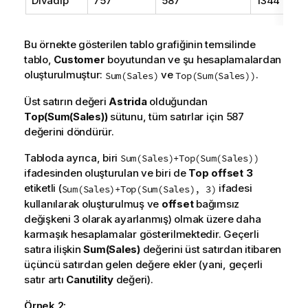
Divadip
757
587
1344
Bu örnekte gösterilen tablo grafiğinin temsilinde
tablo,
Customer
boyutundan ve şu hesaplamalardan
oluşturulmuştur:
ve
.
Sum(Sales)
Top(Sum(Sales))
Üst satırın değeri
Astrida
olduğundan
Top(Sum(Sales))
sütunu, tüm satırlar için 587
değerini döndürür.
Tabloda ayrıca, biri
Sum(Sales)+Top(Sum(Sales))
ifadesinden oluşturulan ve biri de
Top offset 3
etiketli (
ifadesi
Sum(Sales)+Top(Sum(Sales), 3)
kullanılarak oluşturulmuş ve
offset
bağımsız
değişkeni
3
olarak ayarlanmış) olmak üzere daha
karmaşık hesaplamalar gösterilmektedir. Geçerli
satıra ilişkin
Sum(Sales)
değerini üst satırdan itibaren
üçüncü satırdan gelen değere ekler (yani, geçerli
satır artı
Canutility
değeri).
Örnek 2: