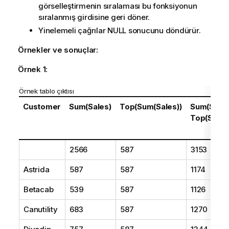
görselleştirmenin sıralaması bu fonksiyonun
sıralanmış girdisine geri döner.
Yinelemeli çağrılar
NULL
sonucunu döndürür.
Örnekler ve sonuçlar:
Örnek 1:
Örnek tablo çıktısı
Customer
Sum(Sales)
Top(Sum(Sales))
Sum(Sales
Top(Sum(S
2566
587
3153
Astrida
587
587
1174
Betacab
539
587
1126
Canutility
683
587
1270