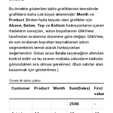
Bu örnekte gösterilen tablo grafiklerinin temsilinde
grafiklere daha çok boyut eklenmiştir:
Month
ve
Product
. Birden fazla boyutu olan grafikler için
Above
,
Below
,
Top
ve
Bottom
fonksiyonlarını içeren
ifadelerin sonuçları, sütun boyutlarının
QlikView
tarafından sıralanma düzenine göre değişir.
QlikView
,
en son sıralanan boyuttan kaynaklanan sütun
segmentlerini temel alarak fonksiyonları
değerlendirir. Sütun sırası
Sırala
seçeneğinin altından
kontrol edilir ve bu sıranın mutlaka sütunların tabloda
göründükleri sıra olması gerekmez. (Bazı satırlar alan
kazanmak için gösterilmez.)
Örnek ilk tablo çıktısı
Customer
Product
Month
Sum(Sales)
First
value
2566
-