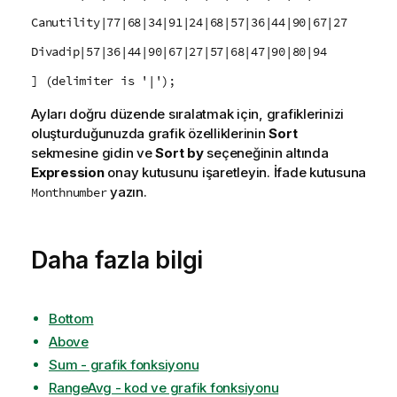
Canutility|77|68|34|91|24|68|57|36|44|90|67|27
Divadip|57|36|44|90|67|27|57|68|47|90|80|94
] (delimiter is '|');
Ayları doğru düzende sıralatmak için, grafiklerinizi
oluşturduğunuzda grafik özelliklerinin
Sort
sekmesine gidin ve
Sort by
seçeneğinin altında
Expression
onay kutusunu işaretleyin. İfade kutusuna
yazın.
Monthnumber
Daha fazla bilgi
Bottom
Above
Sum - grafik fonksiyonu
RangeAvg - kod ve grafik fonksiyonu