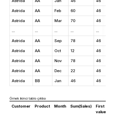
Astrida
AA
Jan
46
46
Astrida
AA
Feb
60
46
Astrida
AA
Mar
70
46
...
...
...
...
...
Astrida
AA
Sep
78
46
Astrida
AA
Oct
12
46
Astrida
AA
Nov
78
46
Astrida
AA
Dec
22
46
Astrida
BB
Jan
46
46
Örnek ikinci tablo çıktısı
Customer
Product
Month
Sum(Sales)
First
value