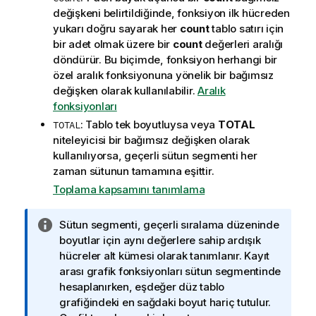
değişkeni belirtildiğinde, fonksiyon ilk hücreden
yukarı doğru sayarak her
count
tablo satırı için
bir adet olmak üzere bir
count
değerleri aralığı
döndürür. Bu biçimde, fonksiyon herhangi bir
özel aralık fonksiyonuna yönelik bir bağımsız
değişken olarak kullanılabilir.
Aralık
fonksiyonları
: Tablo tek boyutluysa veya
TOTAL
TOTAL
niteleyicisi bir bağımsız değişken olarak
kullanılıyorsa, geçerli sütun segmenti her
zaman sütunun tamamına eşittir.
Toplama kapsamını tanımlama
B
Sütun segmenti, geçerli sıralama düzeninde
i
boyutlar için aynı değerlere sahip ardışık
l
hücreler alt kümesi olarak tanımlanır. Kayıt
g
arası grafik fonksiyonları sütun segmentinde
i
hesaplanırken, eşdeğer düz tablo
n
grafiğindeki en sağdaki boyut hariç tutulur.