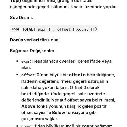
Top()
değerlendirmesi, grafiğin düz tablo
eşdeğerinde geçerli sütunun ilk satırı üzerinde yapılır.
Söz Dizimi:
)
Top(
[
TOTAL
] expr [ , offset [,count ]]
Dönüş verileri türü:
dual
Bağımsız Değişkenler:
: Hesaplanacak verileri içeren ifade veya
expr
alan.
: 0'dan büyük bir
offset
n
belirtildiğinde,
offset
ifadenin değerlendirmesi geçerli satırdan
n
satır daha yukarı taşınır. Offset 0 olarak
belirtildiğinde, ifade geçerli satır üzerinde
değerlendirilir. Negatif offset sayısı belirtilmesi,
Above
fonksiyonunun karşılık gelen pozitif
offset sayısı ile
Below
fonksiyonu gibi
çalışmasını sağlar.
: 1'den büyük üçüncü bir
count
bağımsız
count