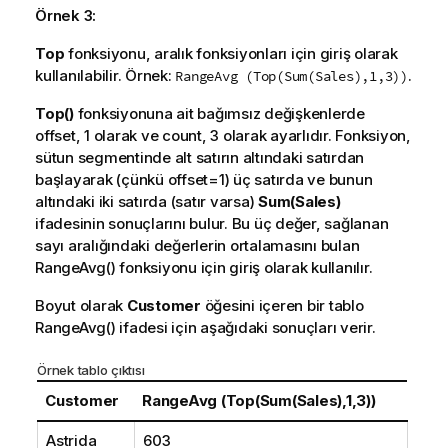
Örnek 3:
Top
fonksiyonu, aralık fonksiyonları için giriş olarak
kullanılabilir. Örnek:
.
RangeAvg (Top(Sum(Sales),1,3))
Top()
fonksiyonuna ait bağımsız değişkenlerde
offset
, 1 olarak ve
count
, 3 olarak ayarlıdır. Fonksiyon,
sütun segmentinde alt satırın altındaki satırdan
başlayarak (çünkü
offset=1
) üç satırda ve bunun
altındaki iki satırda (satır varsa)
Sum(Sales)
ifadesinin sonuçlarını bulur. Bu üç değer, sağlanan
sayı aralığındaki değerlerin ortalamasını bulan
RangeAvg()
fonksiyonu için giriş olarak kullanılır.
Boyut olarak
Customer
öğesini içeren bir tablo
RangeAvg()
ifadesi için aşağıdaki sonuçları verir.
Örnek tablo çıktısı
Customer
RangeAvg (Top(Sum(Sales),1,3))
Astrida
603