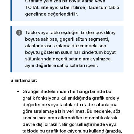
o
Grafikte yalnızca bir boyut varsa veya
t
TOTAL
niteleyicisi belirtilirse, ifade tüm tablo
u
genelinde değerlendirilir.
B
Tablo veya tablo eşdeğeri birden çok dikey
i
boyuta sahipse, geçerli sütun segmenti,
l
alanlar arası sıralama düzenindeki son
g
boyutu gösteren sütun haricinde tüm boyut
i
sütunlarında geçerli satır olarak yalnızca
n
aynı değerlere sahip satırları içerir.
o
t
Sınırlamalar:
u
Grafiğin ifadelerinden herhangi birinde bu
grafik fonksiyonu kullanıldığında grafiklerde y
değerlerine veya tablolarda ifade sütunlarına
göre sıralamaya izin verilmez. Bu nedenle, söz
konusu sıralama alternatifleri otomatik olarak
devre dışı bırakılır. Bir görselleştirmede veya
tabloda bu grafik fonksiyonunu kullandığınızda,