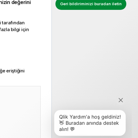
nizin değerini
Geri bildiriminizi buradan iletin
si tarafından
azla bilgi için
ğe eriştiğini