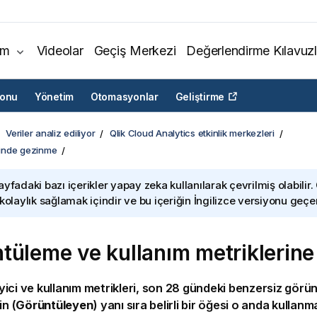
ım
Videolar
Geçiş Merkezi
Değerlendirme Kılavuzl
yonu
Yönetim
Otomasyonlar
Geliştirme
Veriler analiz ediliyor
Qlik Cloud Analytics etkinlik merkezleri
iğinde gezinme
ayfadaki bazı içerikler yapay zeka kullanılarak çevrilmiş olabilir.
 kolaylık sağlamak içindir ve bu içeriğin İngilizce versiyonu geçerl
tüleme ve kullanım metriklerine
ici ve kullanım metrikleri, son 28 gündeki benzersiz görünt
in (
Görüntüleyen
) yanı sıra belirli bir öğesi o anda kullan