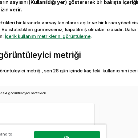
rın sayısını (
Kullanıldığı yer
) göstererek bir bakışta içeriği
zin verir.
rikleri bir kiracıda varsayılan olarak açılır ve bir kiracı yönetici
r. Bu istatistikleri görmezseniz, kapatılmış olmaları olasıdır. Daha f
ın:
İçerik kullanım metriklerini görüntüleme
.
 görüntüleyici metriği
görüntüleyici metriği, son 28 gün içinde kaç tekil kullanıcının içeri
aki görüntüleyici metrikleri
 and to
Ok