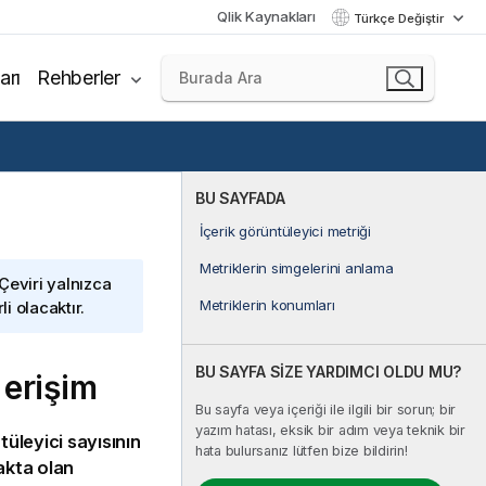
Qlik Kaynakları
Türkçe Değiştir
arı
Rehberler
BU SAYFADA
İçerik görüntüleyici metriği
Metriklerin simgelerini anlama
 Çeviri yalnızca
Metriklerin konumları
i olacaktır.
BU SAYFA SİZE YARDIMCI OLDU MU?
 erişim
Bu sayfa veya içeriği ile ilgili bir sorun; bir
yazım hatası, eksik bir adım veya teknik bir
üleyici sayısının
hata bulursanız lütfen bize bildirin!
makta olan