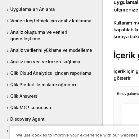
uygulamala
Uygulamaları Anlama
ölçmenize i
Verileri keşfetmek için analiz kullanma
Kullanım met
kapatılabili
Analiz oluşturma ve verileri
şuraya bak
görselleştirme
Analiz verilerini yükleme ve modelleme
İçerik
Analiz için veri ve köken sağlama
İçerik için 
Qlik Cloud Analytics içinden raporlama
gösterir.
Qlik Predict ile makine öğrenimi
Bir uygulamad
Qlik Answers
Qlik MCP sunucusu
Discovery Agent
Diğer kullanıcılarla iş birliği yapma
We use cookies to improve your experience with our websites