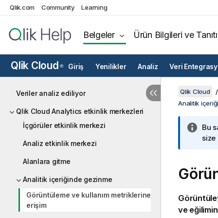
Qlik.com
Community
Learning
Belgeler
Ürün Bilgileri ve Tanıt
Qlik Cloud
Giriş
Yenilikler
Analiz
Veri Entegras
®
Qlik Cloud
Veriler analiz ediliyor
Analitik içer
Qlik Cloud Analytics etkinlik merkezleri
İçgörüler etkinlik merkezi
Bu s
size
Analiz etkinlik merkezi
Alanlara gitme
Görün
Analitik içeriğinde gezinme
Görüntüleme ve kullanım metriklerine
Görüntüley
erişim
ve eğilimin