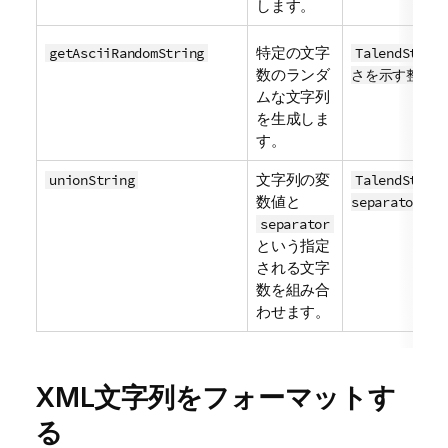
します。
特定の文字
getAsciiRandomString
TalendStri
数のランダ
さを示す整数)
ムな文字列
を生成しま
す。
文字列の変
unionString
TalendString
数値と
separator,Ob
separator
という指定
される文字
数を組み合
わせます。
XML文字列をフォーマットす
る