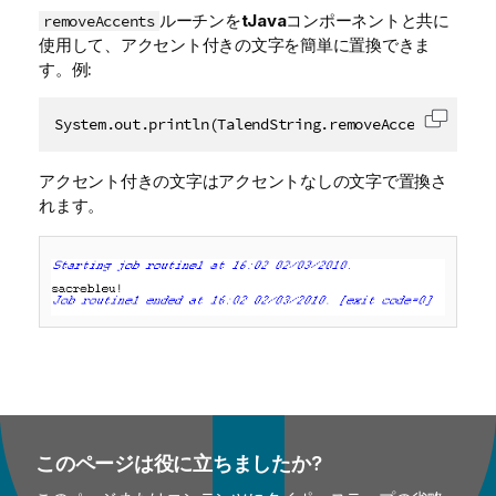
ルーチンを
tJava
コンポーネントと共に
removeAccents
使用して、アクセント付きの文字を簡単に置換できま
す。例:
System.out.println(TalendString.removeAccents("sâcr
コード
アクセント付きの文字はアクセントなしの文字で置換さ
れます。
このページは役に立ちましたか?