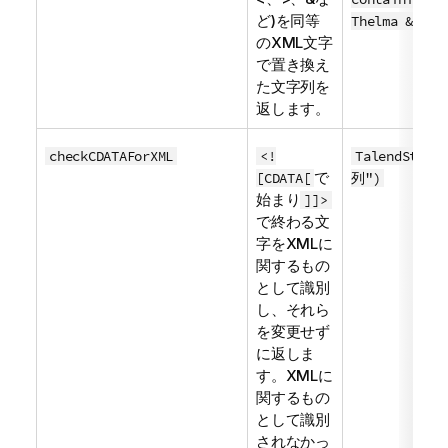
ど)を同等
Thelma & Lou
のXML文字
で置き換え
た文字列を
返します。
checkCDATAForXML
<!
TalendStri
で
[CDATA[
列")
始まり
]]>
で終わる文
字をXMLに
関するもの
として識別
し、それら
を変更せず
に返しま
す。XMLに
関するもの
として識別
されなかっ