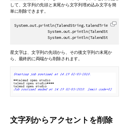
して、文字列の先頭と末尾から文字列埋め込み文字を簡
単に削除できます。
System.out.println(TalendString.talendTrim("**talend
コード
               System.out.println(TalendString.talen
               System.out.println(TalendString.tale
星文字は、文字列の先頭から、その後文字列の末尾か
ら、最終的に両端から削除されます。
文字列からアクセントを削除