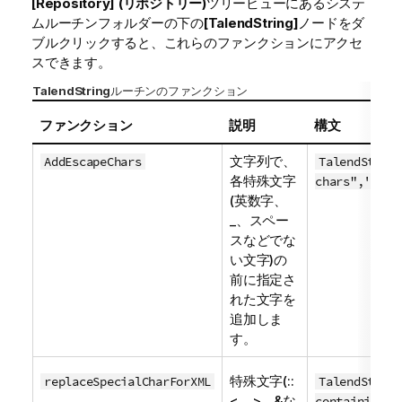
[Repository] (リポジトリー)
ツリービューにあるシステ
ムルーチンフォルダーの下の
[TalendString]
ノードをダ
ブルクリックすると、これらのファンクションにアクセ
スできます。
TalendString
ルーチンのファンクション
ファンクション
説明
構文
文字列で、
AddEscapeChars
TalendString
各特殊文字
chars",'esca
(英数字、
_、スペー
スなどでな
い文字)の
前に指定さ
れた文字を
追加しま
す。
特殊文字(::
replaceSpecialCharForXML
TalendString
<、>、&な
containing t