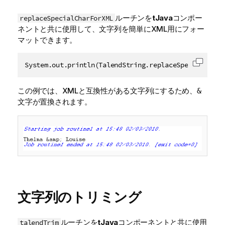
ルーチンを
tJava
コンポー
replaceSpecialCharForXML
ネントと共に使用して、文字列を簡単にXML用にフォー
マットできます。
System.out.println(TalendString.replaceSpecialCharF
コード
この例では、XMLと互換性がある文字列にするため、
&
文字が置換されます。
文字列のトリミング
ルーチンを
tJava
コンポーネントと共に使用
talendTrim